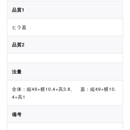
品質1
ヒラ蓋
品質2
法量
全体：縦49×横10.4×高3.8、 蓋：縦49×横10.
4×高1
備考