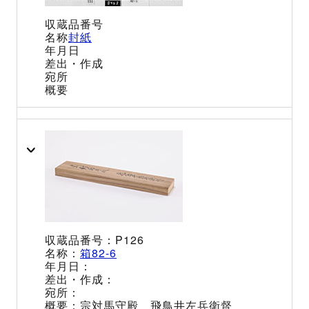
封紙
P126
箱82-6
宗対馬守殿 飛鳥井左兵衛督