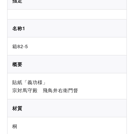
指定
名称1
箱82-5
概要
貼紙「義功様」
宗対馬守殿 飛鳥井右衛門督
材質
桐