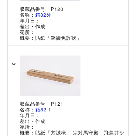
P120
箱82外
貼紙「鞠御免許状」
P121
箱82-1
貼紙「方誠様」 宗対馬守殿 飛鳥井少