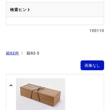
検索ヒント
100110
箱82外
箱82-5