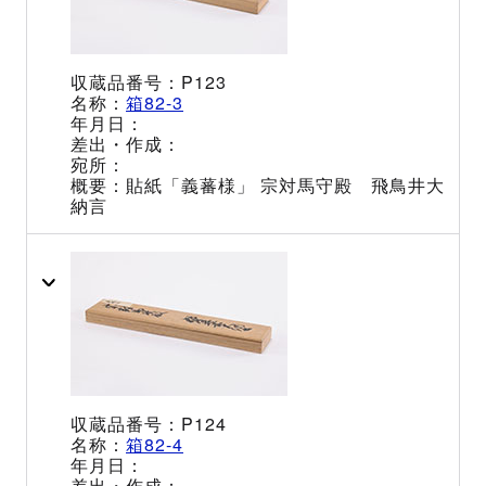
P123
箱82-3
貼紙「義蕃様」 宗対馬守殿 飛鳥井大
納言
P124
箱82-4