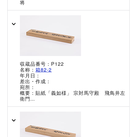
将
P122
箱82-2
貼紙「義如様」 宗対馬守殿 飛鳥井左
衛門...