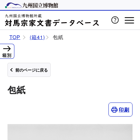
TOP
(箱41)
包紙
箱別
前のページに戻る
包紙
印刷