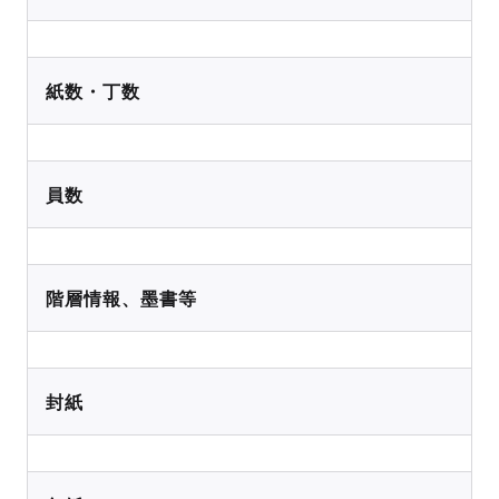
紙数・丁数
員数
階層情報、墨書等
封紙