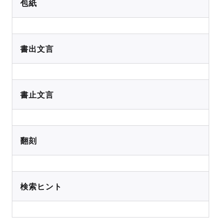
包紙
書出文言
書止文言
翻刻
検索ヒント