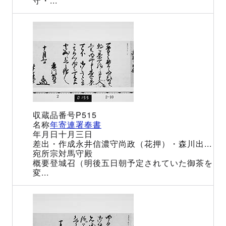
守・...
P515
年寄連署奉書
十月三日
永井信濃守尚政（花押）・森川出...
宗対馬守殿
登城召（明後五日朝予定されていた御茶を
変...