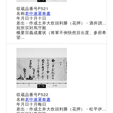
P521
老中連署奉書
十月十日
土井大炊頭利勝（花押）・酒井讃...
宗対馬守殿
宗義成書状（将軍不例快然目出度、参府希
望...
P522
老中連署奉書
十月晦日
土井大炊頭利勝（花押）・松平伊...