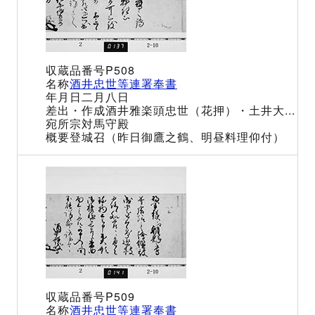
P508
酒井忠世等連署奉書
二月八日
酒井雅楽頭忠世（花押）・土井大...
宗対馬守殿
登城召（昨日御鷹之鶴、明昼料理仰付）
P509
酒井忠世等連署奉書