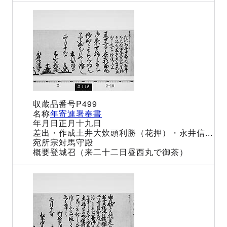
P499
年寄連署奉書
正月十九日
土井大炊頭利勝（花押）・永井信...
宗対馬守殿
登城召（来二十二日昼西丸で御茶）