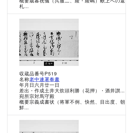
歳暮祝儀（呉服二、綾・綾嶋）献上への返
札...
P519
老中連署奉書
六月廿一日
土井大炊頭利勝（花押）・酒井讃...
宗対馬守殿
宗義成書状（将軍不例、快然、目出度、朝
鮮...