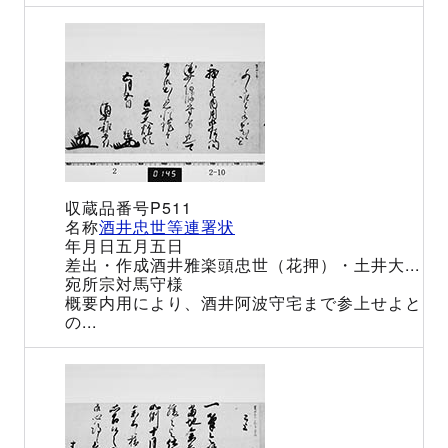
P511
酒井忠世等連署状
五月五日
酒井雅楽頭忠世（花押）・土井大...
宗対馬守様
内用により、酒井阿波守宅まで参上せよと
の...