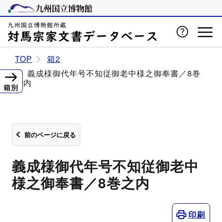
TOP
箱2
義成様御代年号不知従御老中様之御奉書／8巻
之内
箱別
前のページに戻る
義成様御代年号不知従御老中
様之御奉書／8巻之内
印刷