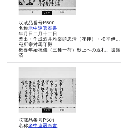
P500
老中連署奉書
二月十二日
酒井雅楽頭忠清（花押）・松平伊...
宗対馬守殿
年始祝儀（三種一荷）献上への返札、披露
済
P501
老中連署奉書