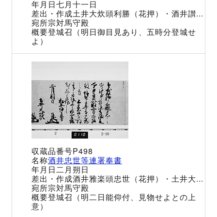
七月十一日
土井大炊頭利勝（花押）・酒井讃...
宗対馬守殿
登城召（明日御目見あり、五時分登城せ
よ）
P498
酒井忠世等連署奉書
二月朔日
酒井雅楽頭忠世（花押）・土井大...
宗対馬守殿
登城召（明二日能仰付、見物せよとの上
意）