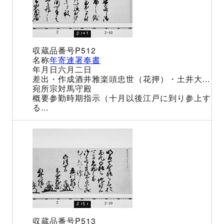
P512
年寄連署奉書
六月二日
酒井雅楽頭忠世（花押）・土井大...
宗対馬守殿
参勤時期指示（十月以後江戸に到り参上す
る...
P513