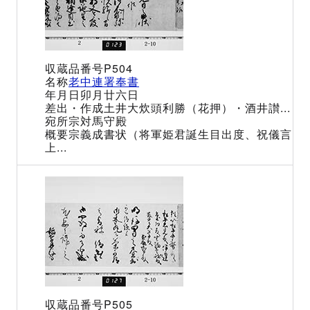
P504
老中連署奉書
卯月廿六日
土井大炊頭利勝（花押）・酒井讃...
宗対馬守殿
宗義成書状（将軍姫君誕生目出度、祝儀言
上...
P505