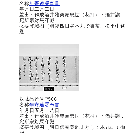
年寄連署奉書
二月二日
酒井雅楽頭忠世（花押）・酒井讃...
宗対馬守殿
登城召（明後四日昼本丸で御茶、松平中務
殿...
P506
年寄連署奉書
五月十八日
酒井雅楽頭忠世（花押）・酒井讃...
宗対馬守殿
登城召（明日伝奏衆馳走として本丸にて御
能...