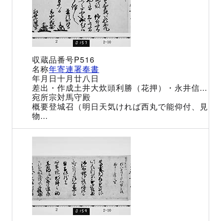
P516
年寄連署奉書
十月廿八日
土井大炊頭利勝（花押）・永井信...
宗対馬守殿
登城召（明日天気ければ西丸で能仰付、見
物...