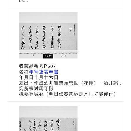
P507
年寄連署奉書
十月廿六日
酒井雅楽頭忠世（花押）・酒井讃...
宗対馬守殿
登城召（明日伝奏衆馳走として能仰付）