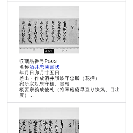
P503
酒井忠勝書状
卯月廿五日
酒井讃岐守忠勝（花押）
宗対馬守様、貴報
宗義成使札（将軍疱瘡早直り快気、目出
度）...