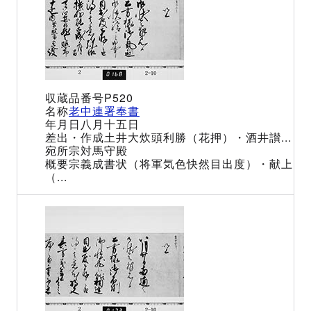
P520
老中連署奉書
八月十五日
土井大炊頭利勝（花押）・酒井讃...
宗対馬守殿
宗義成書状（将軍気色快然目出度）・献上
（...