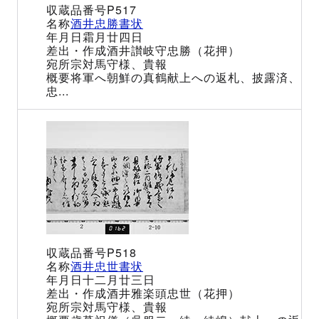
P517
酒井忠勝書状
霜月廿四日
酒井讃岐守忠勝（花押）
宗対馬守様、貴報
将軍へ朝鮮の真鶴献上への返札、披露済、
忠...
P518
酒井忠世書状
十二月廿三日
酒井雅楽頭忠世（花押）
宗対馬守様、貴報