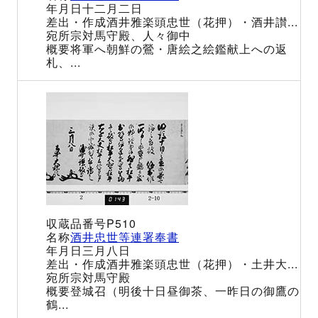
十二月二日
酒井雅楽頭忠世（花押）・酒井讃...
宗対馬守殿、人々御中
将軍へ朝鮮の鶯・唐絵之絵鑑献上への返
札、...
P510
酒井忠世等連署奉書
三月八日
酒井雅楽頭忠世（花押）・土井大...
宗対馬守殿
登城召（明後十日昼御茶、一昨日の御鷹の
鶴...