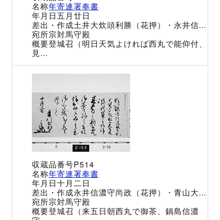
年寄連署奉書
五月廿日
土井大炊頭利勝（花押）・永井信...
宗対馬守殿
登城召（明日天気よければ西丸で能仰付、
見...
P514
年寄連署奉書
十月二日
永井信濃守尚政（花押）・青山大...
宗対馬守殿
登城召（来五日朝西丸で御茶、鍋島信濃