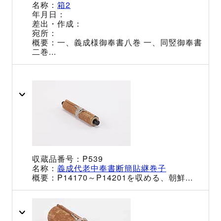
箱2
一、義成様御奉書八巻 一、同竪御奉書
二巻...
P539
義成代老中奉書断簡貼継巻子
P14170～P14201を収める、朝鮮...