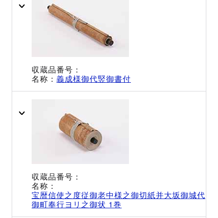
義成様御代竪御書付
宝暦信使之度従御老中様之御切紙并大坂御城代
御町奉行ヨリ之御状 1巻