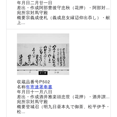
二月廿一日
阿部豊後守忠秋（花押）・阿部対...
宗対馬守殿
宗義成使札（義成息女縁辺仰出忝し）・献
上...
P502
年寄連署奉書
十一月八日
酒井雅楽頭忠世（花押）・酒井讃...
宗対馬守殿
登城召（明九日昼本丸で御茶、松平伊予・
松...