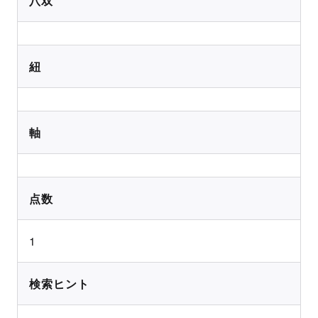
八双
紐
軸
点数
1
検索ヒント