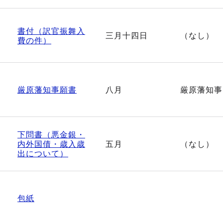
書付（訳官振舞入
三月十四日
（なし）
費の件）
厳原藩知事願書
八月
厳原藩知事
下問書（悪金銀・
内外国債・歳入歳
五月
（なし）
出について）
包紙