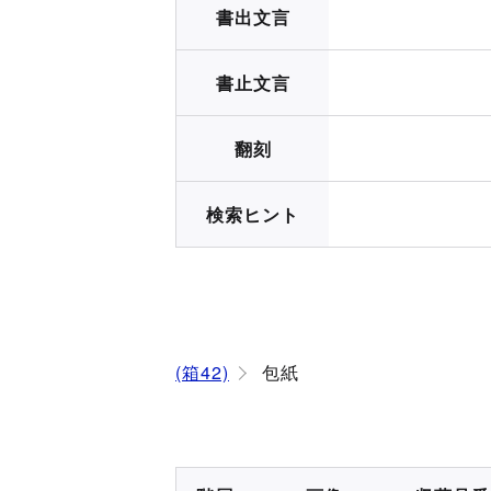
書出文言
書止文言
翻刻
検索ヒント
(箱42)
包紙