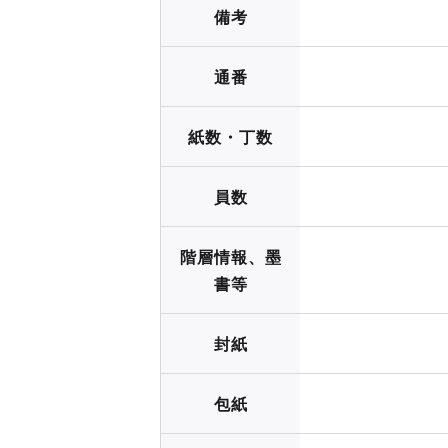
備考
通番
紙数・丁数
員数
階層情報、墨
書等
封紙
包紙