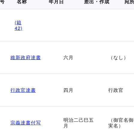
号
名称
年月日
差出・作成
宛
(箱
42)
維新政府達書
六月
（なし）
行政官達書
四月
行政官
明治二己巳五
（御官名御
宗義達書付写
月
実名）