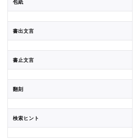
包紙
書出文言
書止文言
翻刻
検索ヒント