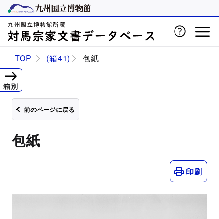
TOP
(箱41)
包紙
箱別
前のページに戻る
包紙
印刷