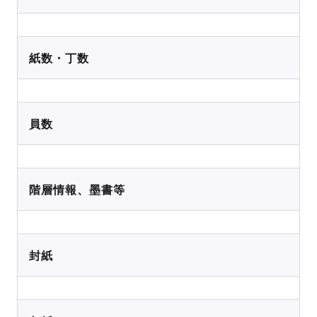
紙数・丁数
員数
階層情報、墨書等
封紙