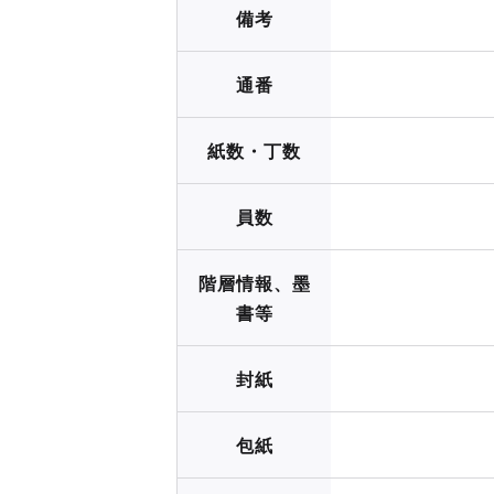
備考
通番
紙数・丁数
員数
階層情報、墨
書等
封紙
包紙