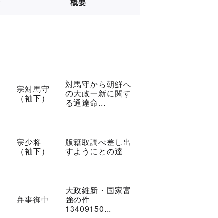
所
概要
対馬守から朝鮮へ
宗対馬守
の大政一新に関す
（袖下）
る通達命...
宗少将
版籍取調べ差し出
（袖下）
すようにとの達
大政維新・国家富
弁事御中
強の件
13409150...