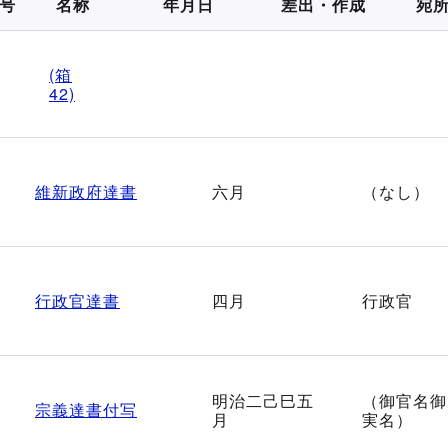
号
名称
年月日
差出・作成
宛
(箱
42)
維新政府達書
六月
（なし）
行政官達書
四月
行政官
明治二己巳五
（御官名御
宗義達書付写
月
実名）