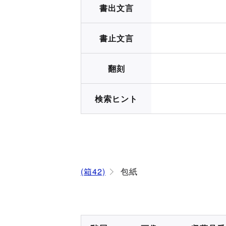
書出文言
書止文言
翻刻
検索ヒント
(箱42)
包紙