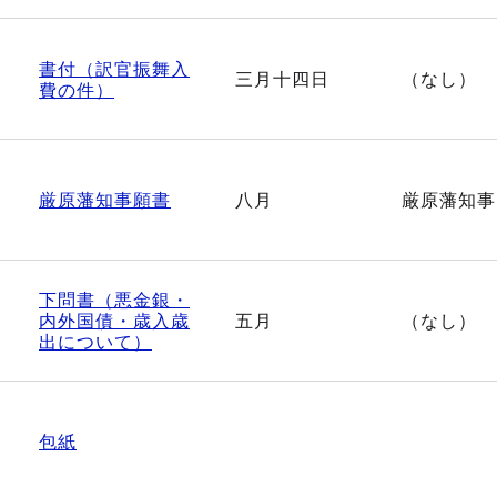
書付（訳官振舞入
三月十四日
（なし）
費の件）
厳原藩知事願書
八月
厳原藩知事
下問書（悪金銀・
内外国債・歳入歳
五月
（なし）
出について）
包紙