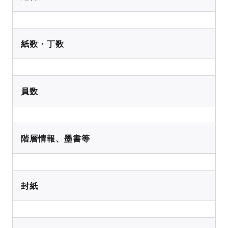
紙数・丁数
員数
階層情報、墨書等
封紙