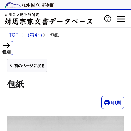
TOP
(箱41)
包紙
箱別
前のページに戻る
包紙
印刷