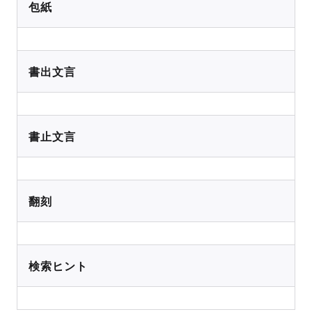
包紙
書出文言
書止文言
翻刻
検索ヒント