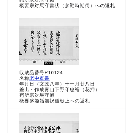
宗対馬守書状（参勤時期伺）への返札
P10124
老中奉書
（文政八年）十一月廿八日
青山下野守忠裕（花押）
宗対馬守殿
盛姫婚姻祝儀献上への返札