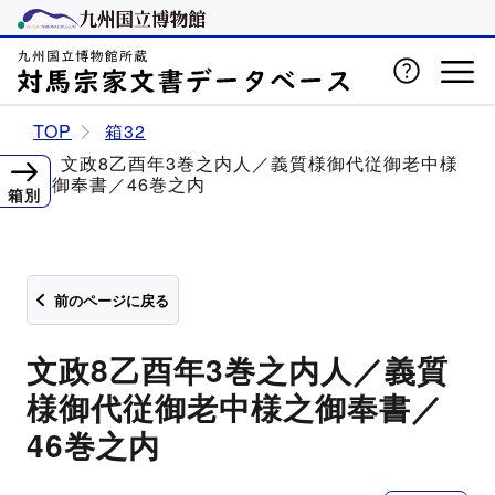
TOP
箱32
文政8乙酉年3巻之内人／義質様御代従御老中様
之御奉書／46巻之内
箱別
前のページに戻る
文政8乙酉年3巻之内人／義質
様御代従御老中様之御奉書／
46巻之内