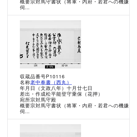
宗対馬守書状（将軍・内府・若君への機嫌
伺...
P10116
老中奉書（西丸）
（文政八年）十月廿七日
松平能登守乗保（花押）
宗対馬守殿
宗対馬守書状（将軍・内府・若君への機嫌
伺...