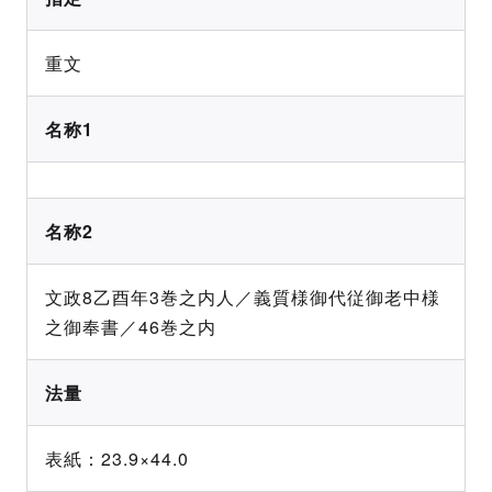
重文
名称1
名称2
文政8乙酉年3巻之内人／義質様御代従御老中様
之御奉書／46巻之内
法量
表紙：23.9×44.0