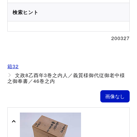
検索ヒント
200327
箱32
文政8乙酉年3巻之内人／義質様御代従御老中様
之御奉書／46巻之内