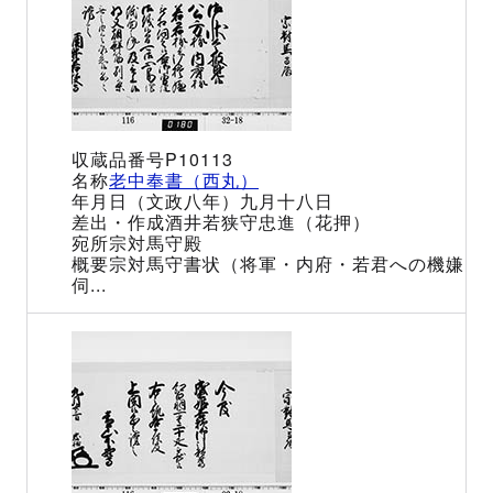
P10113
老中奉書（西丸）
（文政八年）九月十八日
酒井若狭守忠進（花押）
宗対馬守殿
宗対馬守書状（将軍・内府・若君への機嫌
伺...