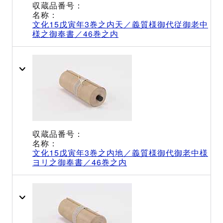
文化15戊寅年3巻之内天／義質様御代従御老中
様之御奉書／46巻之内
文化15戊寅年3巻之内地／義質様御代御老中様
ヨリ之御奉書／46巻之内