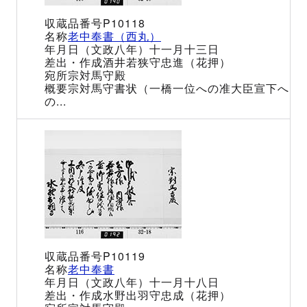
P10118
老中奉書（西丸）
（文政八年）十一月十三日
酒井若狭守忠進（花押）
宗対馬守殿
宗対馬守書状（一橋一位への准大臣宣下へ
の...
P10119
老中奉書
（文政八年）十一月十八日
水野出羽守忠成（花押）