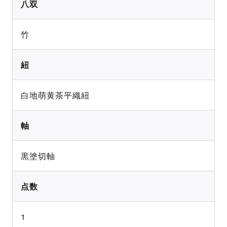
八双
竹
紐
白地萌黄茶平織紐
軸
黒塗切軸
点数
1