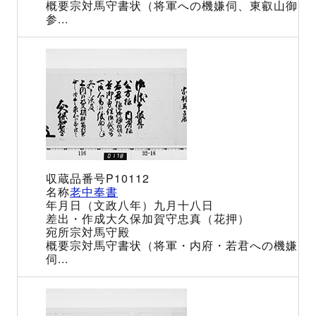
宗対馬守書状（将軍への機嫌伺、東叡山御
参...
P10112
老中奉書
（文政八年）九月十八日
大久保加賀守忠真（花押）
宗対馬守殿
宗対馬守書状（将軍・内府・若君への機嫌
伺...