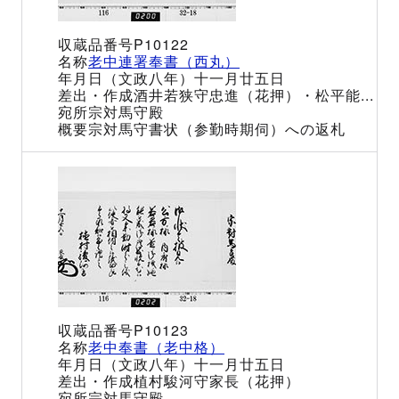
P10122
老中連署奉書（西丸）
（文政八年）十一月廿五日
酒井若狭守忠進（花押）・松平能...
宗対馬守殿
宗対馬守書状（参勤時期伺）への返札
P10123
老中奉書（老中格）
（文政八年）十一月廿五日
植村駿河守家長（花押）
宗対馬守殿