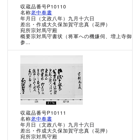
P10110
老中奉書
（文政八年）九月十六日
大久保加賀守忠真（花押）
宗対馬守殿
宗対馬守書状（将軍への機嫌伺、増上寺御
参...
P10111
老中奉書
（文政八年）九月十六日
大久保加賀守忠真（花押）
宗対馬守殿