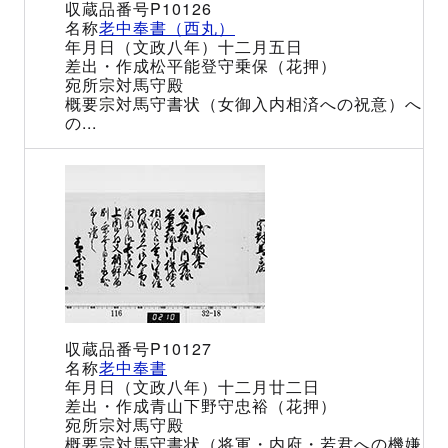
P10126
老中奉書（西丸）
（文政八年）十二月五日
松平能登守乗保（花押）
宗対馬守殿
宗対馬守書状（女御入内相済への祝意）へ
の...
P10127
老中奉書
（文政八年）十二月廿二日
青山下野守忠裕（花押）
宗対馬守殿
宗対馬守書状（将軍・内府・若君への機嫌