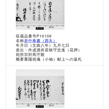
P10109
老中奉書（西丸）
（文政八年）九月七日
酒井若狭守忠進（花押）
宗対馬守殿
重陽祝儀（小袖）献上への返札