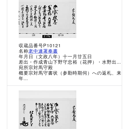
P10121
老中連署奉書
（文政八年）十一月廿五日
青山下野守忠裕（花押）・水野出...
宗対馬守殿
宗対馬守書状（参勤時期伺）への返札、来
年...