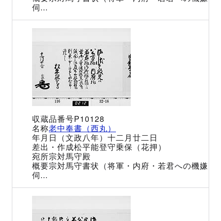
伺...
P10128
老中奉書（西丸）
（文政八年）十二月廿二日
松平能登守乗保（花押）
宗対馬守殿
宗対馬守書状（将軍・内府・若君への機嫌
伺...