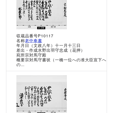
P10117
老中奉書
（文政八年）十一月十三日
水野出羽守忠成（花押）
宗対馬守殿
宗対馬守書状（一橋一位への准大臣宣下へ
の...