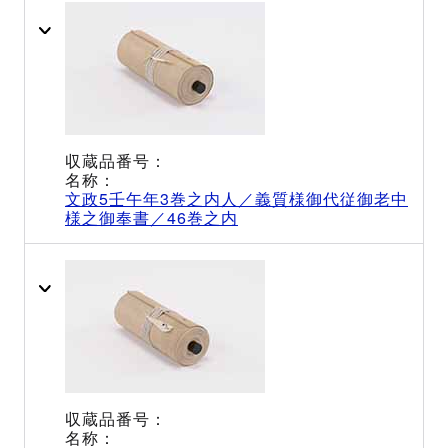
文政5壬午年3巻之内人／義質様御代従御老中
様之御奉書／46巻之内