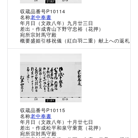
P10114
老中奉書
（文政八年）九月廿三日
青山下野守忠裕（花押）
宗対馬守殿
盛姫引移祝儀（紅白羽二重）献上への返札
P10115
老中奉書
（文政八年）十月廿七日
松平和泉守乗寛（花押）
宗対馬守殿