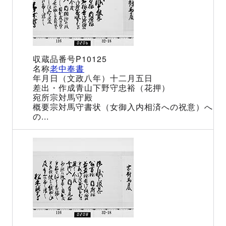
P10125
老中奉書
（文政八年）十二月五日
青山下野守忠裕（花押）
宗対馬守殿
宗対馬守書状（女御入内相済への祝意）へ
の...