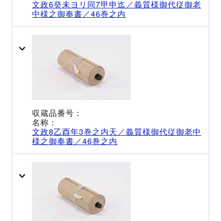
文政6癸未ヨリ同7甲申迄／義質様御代従御老
中様之御奉書／46巻之内
文政8乙酉年3巻之内天／義質様御代従御老中
様之御奉書／46巻之内