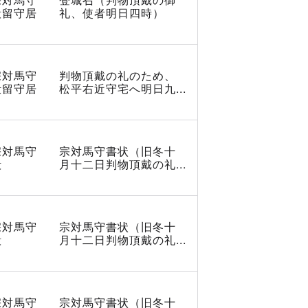
殿留守居
礼、使者明日四時）
宗対馬守
判物頂戴の礼のため、
殿留守居
松平右近守宅へ明日九...
宗対馬守
宗対馬守書状（旧冬十
殿
月十二日判物頂戴の礼...
宗対馬守
宗対馬守書状（旧冬十
殿
月十二日判物頂戴の礼...
宗対馬守
宗対馬守書状（旧冬十