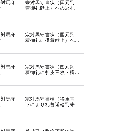
宗対馬守
宗対馬守書状（国元到
殿
着御礼献上）への返札
宗対馬守
宗対馬守書状（国元到
殿
着御礼に樽肴献上）へ...
宗対馬守
宗対馬守書状（国元到
殿
着御礼に豹皮三枚・樽...
宗対馬守
宗対馬守書状（将軍宣
殿
下により礼曹返翰到来...
宗対馬守
登城召（判物頂戴の御