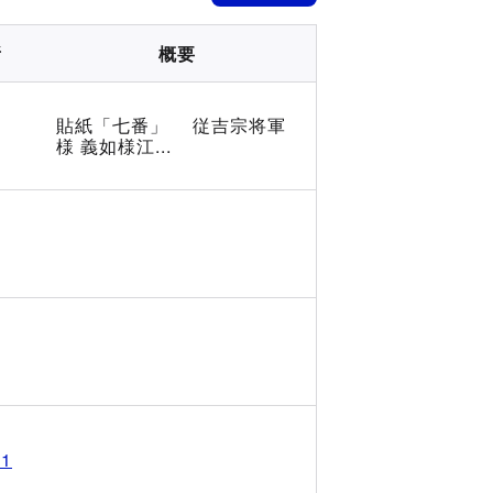
所
概要
貼紙「七番」 従吉宗将軍
様 義如様江...
1