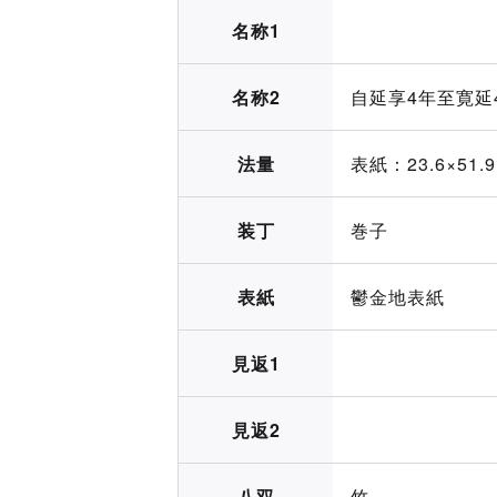
名称1
名称2
自延享4年至寛延
法量
表紙：23.6×51.9
装丁
巻子
表紙
鬱金地表紙
見返1
見返2
八双
竹