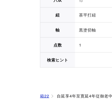
紐
茶平打紐
軸
黒塗切軸
点数
1
検索ヒント
箱22
自延享4年至寛延4年従御老