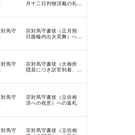
殿
月十二日判物頂戴の礼...
宗対馬守
宗対馬守書状（正月朔
殿
日曲輪内出火見舞）へ...
宗対馬守
宗対馬守書状（大御所
殿
隠居につき訳官到着、...
宗対馬守
宗対馬守書状（立坊相
殿
済への祝意）への返札
宗対馬守
宗対馬守書状（立坊相