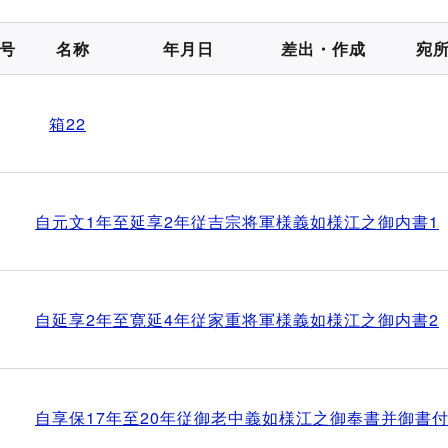
号
名称
年月日
差出・作成
宛
箱22
自元文1年至延享2年従吉宗将軍様義如様江之御内書1
自延享2年至寛延4年従家重将軍様義如様江之御内書2
自享保17年至20年従御老中義如様江之御奉書并御書付