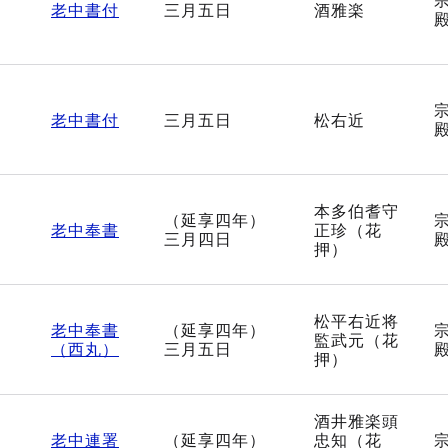
0
老中書付
三月五日
酒雅楽
1
老中書付
三月五日
松右近
本多伯耆守
（延享四年）
2
老中奉書
正珍（花
三月四日
押）
松平右近将
老中奉書
（延享四年）
3
監武元（花
（西丸）
三月五日
押）
酒井雅楽頭
老中連署
（延享四年）
忠知（花