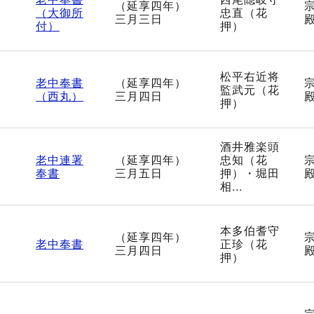
（延享四年）
6
（大御所
忠直（花
三月三日
付）
押）
松平右近将
老中奉書
（延享四年）
7
監武元（花
（西丸）
三月四日
押）
酒井雅楽頭
老中連署
（延享四年）
忠知（花
8
奉書
三月五日
押）・堀田
相...
本多伯耆守
（延享四年）
9
老中奉書
正珍（花
三月四日
押）