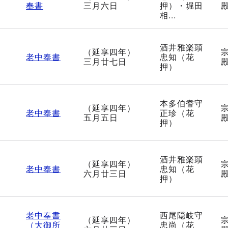
4
奉書
三月六日
押）・堀田
相...
酒井雅楽頭
（延享四年）
5
老中奉書
忠知（花
三月廿七日
押）
本多伯耆守
（延享四年）
6
老中奉書
正珍（花
五月五日
押）
酒井雅楽頭
（延享四年）
7
老中奉書
忠知（花
六月廿三日
押）
老中奉書
西尾隠岐守
（延享四年）
8
（大御所
忠尚（花