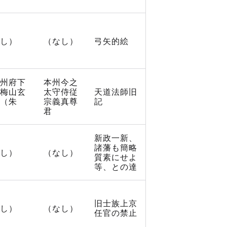
し）
（なし）
弓矢的絵
州府下
本州今之
梅山玄
太守侍従
天道法師旧
（朱
宗義真尊
記
君
新政一新、
諸藩も簡略
し）
（なし）
質素にせよ
等、との達
旧士族上京
し）
（なし）
任官の禁止