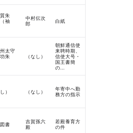
質朱
中村伝次
（袖
白紙
郎
朝鮮通信使
州太守
来聘時期、
功朱
（なし）
信使大号・
国王書簡
の...
年寄中へ勤
し）
（なし）
務方の指示
吉賀孫六
若殿養育方
図書
殿
の件