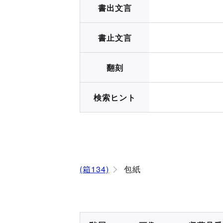
書出文言
書止文言
翻刻
検索ヒント
(箱134)
包紙