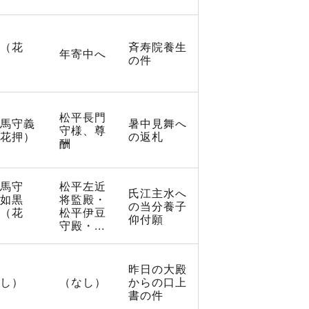
（花
斉寿院養生
年寄中へ
の件
松平長門
馬守義
暑中見舞へ
守様、尊
花押）
の返札
酬
馬守
松平左近
氏江主水へ
如黒
将監殿・
の当分養子
（花
松平伊豆
仰付願
守殿・...
昨日の大殿
し）
（なし）
からの口上
書の件