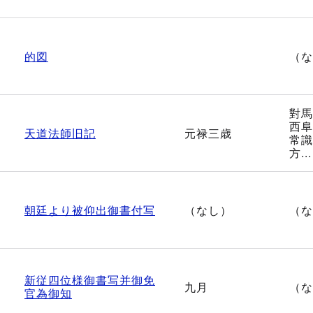
的図
（な
對馬
西阜
天道法師旧記
元禄三歳
常識
方...
朝廷より被仰出御書付写
（なし）
（な
新従四位様御書写并御免
九月
（な
官為御知