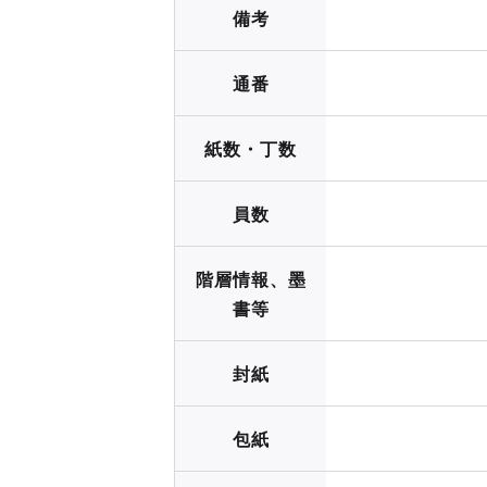
備考
通番
紙数・丁数
員数
階層情報、墨
書等
封紙
包紙