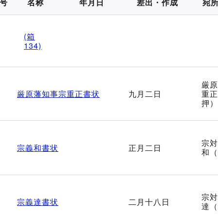
号
名称
年月日
差出・作成
宛
(箱
134)
厳原
厳原藩知事宗重正書状
九月二日
重正
押）
宗対
宗義和書状
正月二日
和（
宗対
宗義達書状
二月十八日
達（