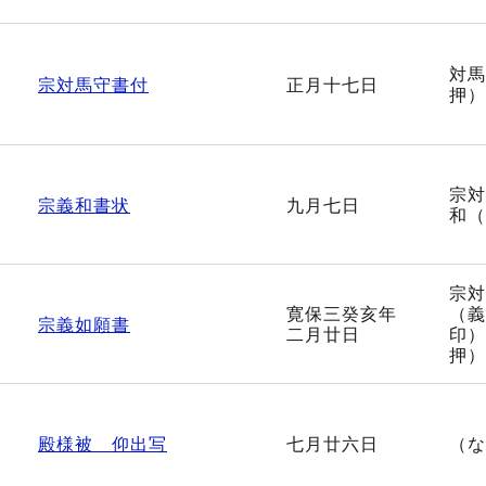
対馬
宗対馬守書付
正月十七日
押）
宗対
宗義和書状
九月七日
和（
宗対
寛保三癸亥年
（義
宗義如願書
二月廿日
印）
押）
殿様被 仰出写
七月廿六日
（な