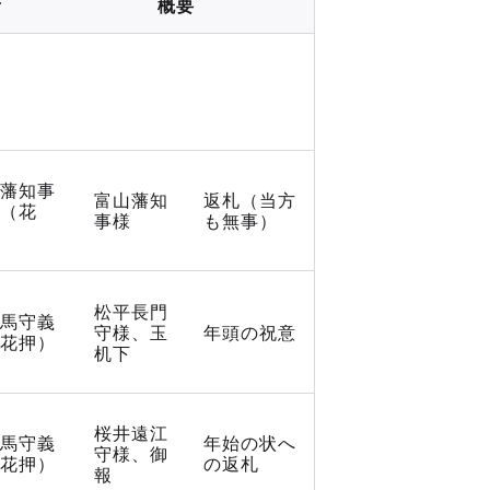
所
概要
藩知事
富山藩知
返札（当方
（花
事様
も無事）
松平長門
馬守義
守様、玉
年頭の祝意
花押）
机下
桜井遠江
馬守義
年始の状へ
守様、御
花押）
の返札
報