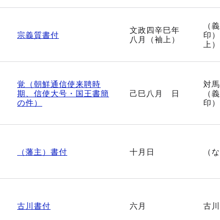
（義
文政四辛巳年
宗義質書付
印）
八月（袖上）
上）
覚（朝鮮通信使来聘時
対馬
期、信使大号・国王書簡
己巳八月 日
（義
の件）
印）
（藩主）書付
十月日
（な
古川書付
六月
古川