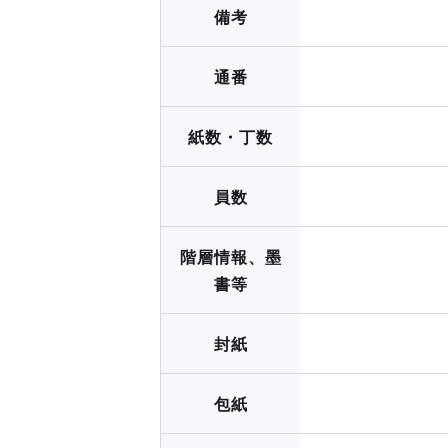
備考
通番
紙数・丁数
員数
階層情報、墨
書等
封紙
包紙