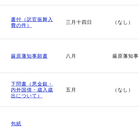
書付（訳官振舞入
三月十四日
（なし）
費の件）
厳原藩知事願書
八月
厳原藩知事
下問書（悪金銀・
内外国債・歳入歳
五月
（なし）
出について）
包紙