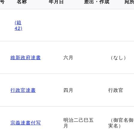
号
名称
年月日
差出・作成
宛
(箱
42)
維新政府達書
六月
（なし）
行政官達書
四月
行政官
明治二己巳五
（御官名御
宗義達書付写
月
実名）