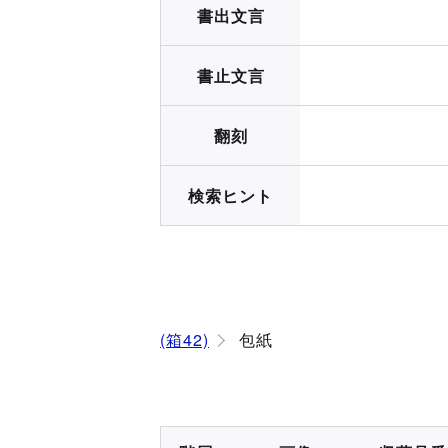
書出文言
書止文言
翻刻
検索ヒント
(箱42)
包紙