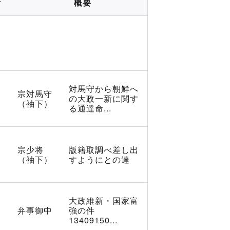
所
概要
対馬守から朝鮮へ
宗対馬守
の大政一新に関す
（袖下）
る通達命...
宗少将
版籍取調べ差し出
（袖下）
すようにとの達
大政維新・国家富
弁事御中
強の件
13409150...