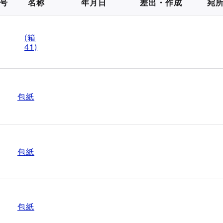
号
名称
年月日
差出・作成
宛
(箱
41)
包紙
包紙
包紙