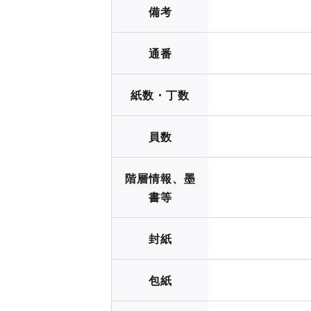
備考
通番
紙数・丁数
員数
階層情報、墨
書等
封紙
包紙