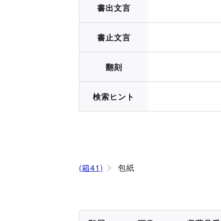
書出文言
書止文言
翻刻
検索ヒント
(箱41)
包紙