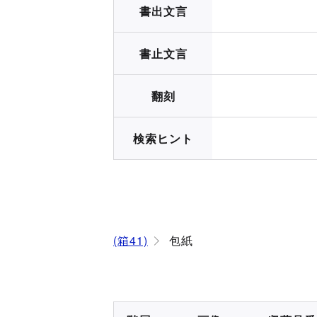
書出文言
書止文言
翻刻
検索ヒント
(箱41)
包紙