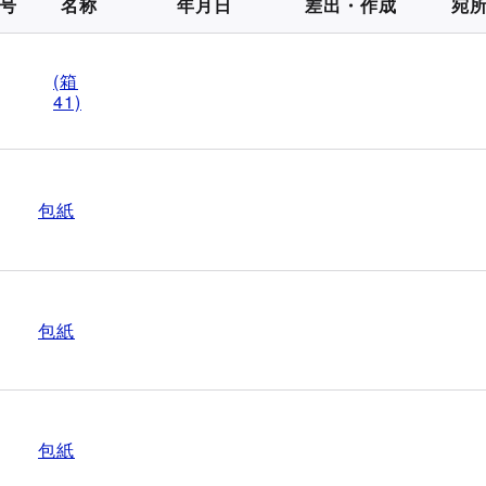
号
名称
年月日
差出・作成
宛
(箱
41)
包紙
包紙
包紙