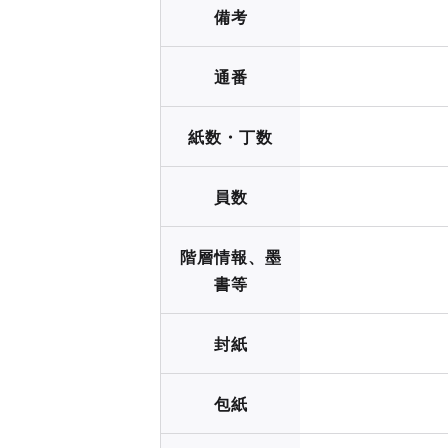
備考
通番
紙数・丁数
員数
階層情報、墨
書等
封紙
包紙