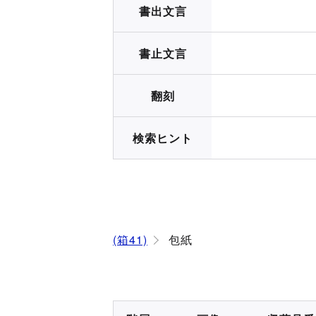
書出文言
書止文言
翻刻
検索ヒント
(箱41)
包紙