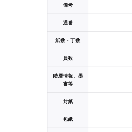
備考
通番
紙数・丁数
員数
階層情報、墨
書等
封紙
包紙