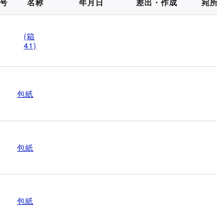
号
名称
年月日
差出・作成
宛
(箱
41)
包紙
包紙
包紙