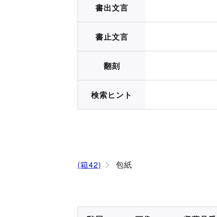
書出文言
書止文言
翻刻
検索ヒント
(箱42)
包紙