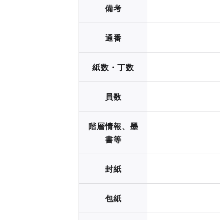
備考
通番
紙数・丁数
員数
階層情報、墨
書等
封紙
包紙