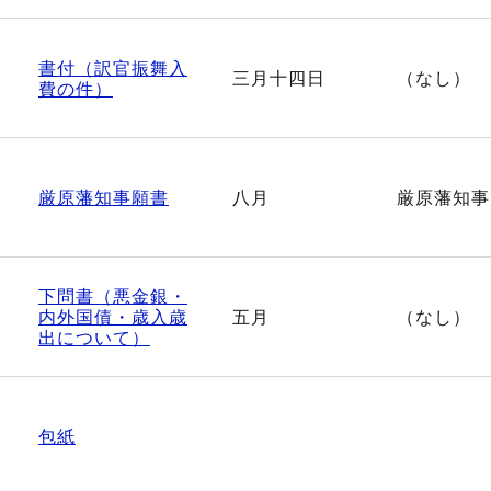
書付（訳官振舞入
三月十四日
（なし）
費の件）
厳原藩知事願書
八月
厳原藩知事
下問書（悪金銀・
内外国債・歳入歳
五月
（なし）
出について）
包紙