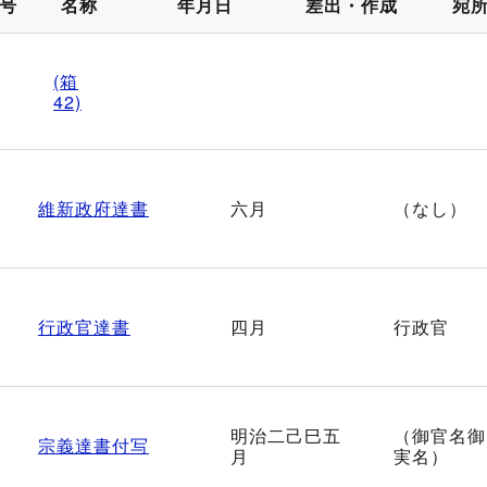
号
名称
年月日
差出・作成
宛
(箱
42)
維新政府達書
六月
（なし）
行政官達書
四月
行政官
明治二己巳五
（御官名御
宗義達書付写
月
実名）