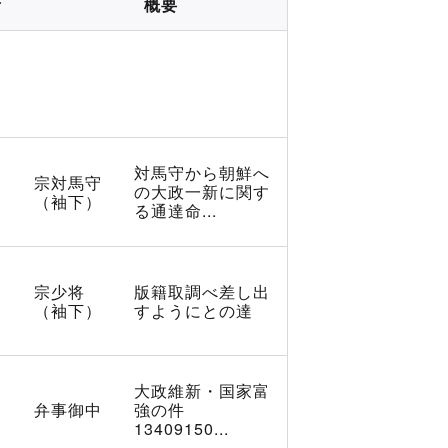
所
概要
対馬守から朝鮮へ
宗対馬守
の大政一新に関す
（袖下）
る通達命...
宗少将
版籍取調べ差し出
（袖下）
すようにとの達
大政維新・国家富
弁事御中
強の件
13409150...