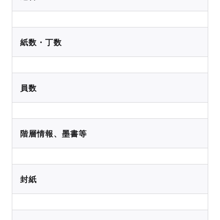
紙数・丁数
員数
階層情報、墨書等
封紙