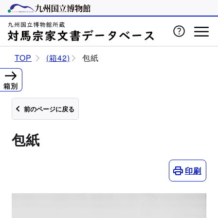
TOP
(箱42)
包紙
箱別
前のページに戻る
包紙
印刷