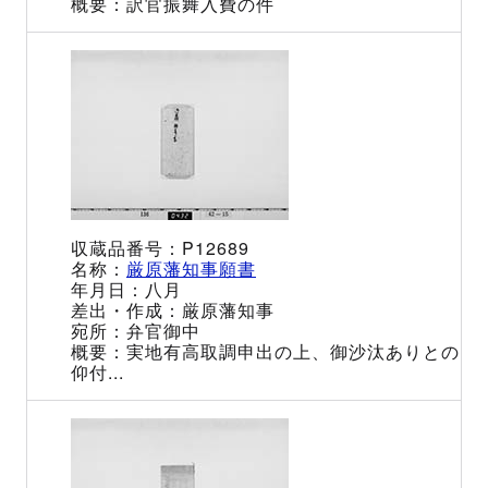
訳官振舞入費の件
P12689
厳原藩知事願書
八月
厳原藩知事
弁官御中
実地有高取調申出の上、御沙汰ありとの
仰付...