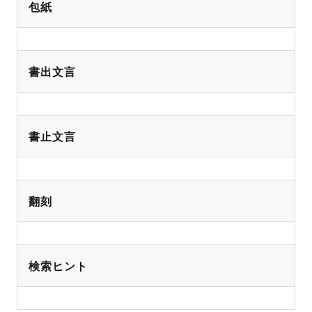
包紙
書出文言
書止文言
翻刻
検索ヒント