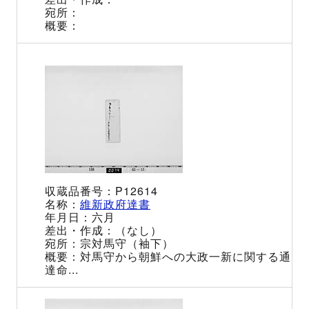
P12614
維新政府達書
六月
（なし）
宗対馬守（袖下）
対馬守から朝鮮への大政一新に関する通
達命...