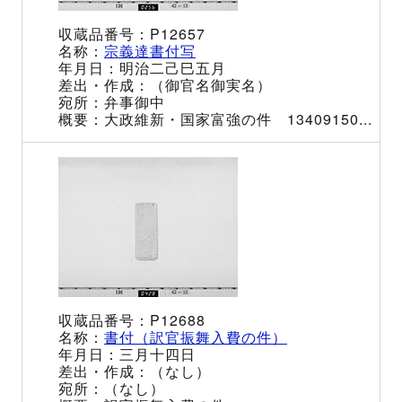
P12657
宗義達書付写
明治二己巳五月
（御官名御実名）
弁事御中
大政維新・国家富強の件 13409150...
P12688
書付（訳官振舞入費の件）
三月十四日
（なし）
（なし）