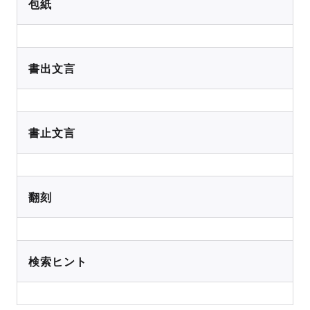
包紙
書出文言
書止文言
翻刻
検索ヒント