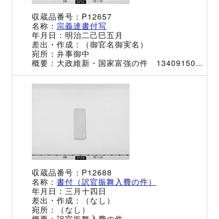
P12657
宗義達書付写
明治二己巳五月
（御官名御実名）
弁事御中
大政維新・国家富強の件 13409150...
P12688
書付（訳官振舞入費の件）
三月十四日
（なし）
（なし）
訳官振舞入費の件