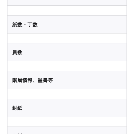
紙数・丁数
員数
階層情報、墨書等
封紙