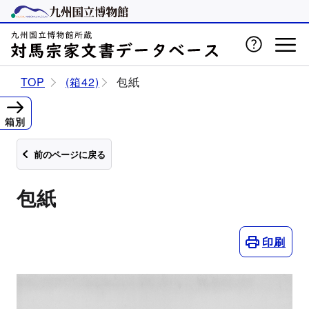
TOP
(箱42)
包紙
箱別
前のページに戻る
包紙
印刷