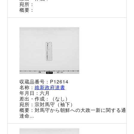
P12614
維新政府達書
六月
（なし）
宗対馬守（袖下）
対馬守から朝鮮への大政一新に関する通
達命...