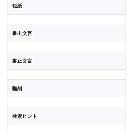
包紙
書出文言
書止文言
翻刻
検索ヒント