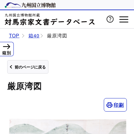
TOP
箱40
厳原湾図
箱別
前のページに戻る
厳原湾図
印刷