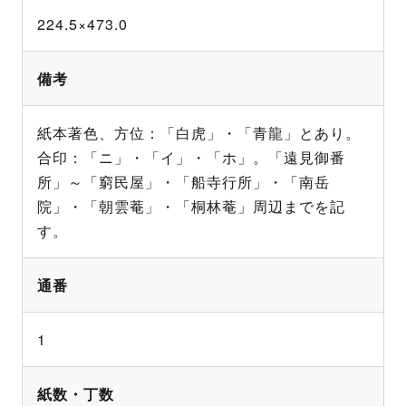
224.5×473.0
備考
紙本著色、方位：「白虎」・「青龍」とあり。
合印：「ニ」・「イ」・「ホ」。「遠見御番
所」～「窮民屋」・「船寺行所」・「南岳
院」・「朝雲菴」・「桐林菴」周辺までを記
す。
通番
1
紙数・丁数