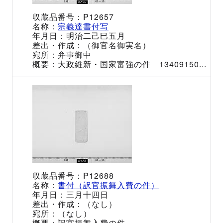
P12657
宗義達書付写
明治二己巳五月
（御官名御実名）
弁事御中
大政維新・国家富強の件 13409150...
P12688
書付（訳官振舞入費の件）
三月十四日
（なし）
（なし）
訳官振舞入費の件