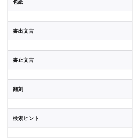
包紙
書出文言
書止文言
翻刻
検索ヒント