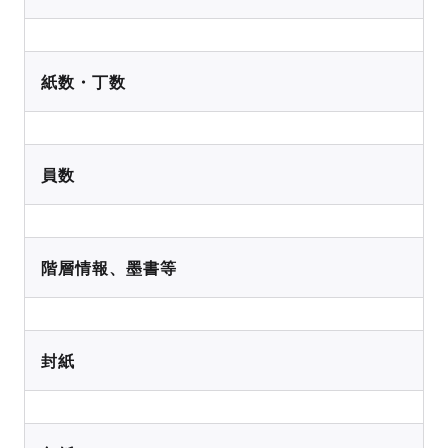
紙数・丁数
員数
階層情報、墨書等
封紙