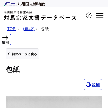
TOP
(箱42)
包紙
箱別
前のページに戻る
包紙
印刷