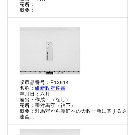
P12614
維新政府達書
六月
（なし）
宗対馬守（袖下）
対馬守から朝鮮への大政一新に関する通
達命...