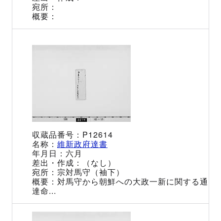
P12614
維新政府達書
六月
（なし）
宗対馬守（袖下）
対馬守から朝鮮への大政一新に関する通
達命...