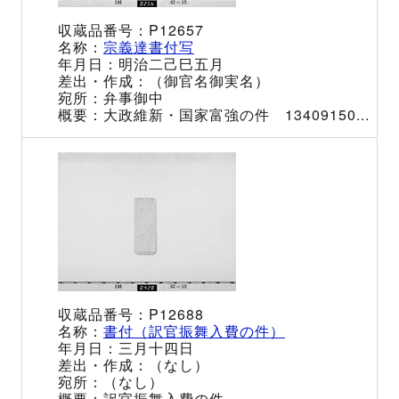
P12657
宗義達書付写
明治二己巳五月
（御官名御実名）
弁事御中
大政維新・国家富強の件 13409150...
P12688
書付（訳官振舞入費の件）
三月十四日
（なし）
（なし）
訳官振舞入費の件