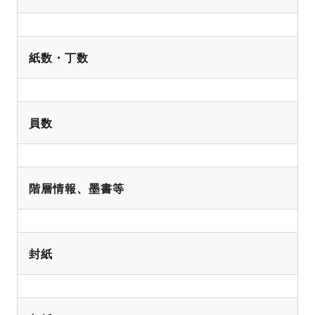
紙数・丁数
員数
階層情報、墨書等
封紙