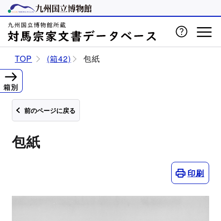
TOP
(箱42)
包紙
箱別
前のページに戻る
包紙
印刷