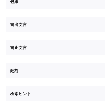
包紙
書出文言
書止文言
翻刻
検索ヒント