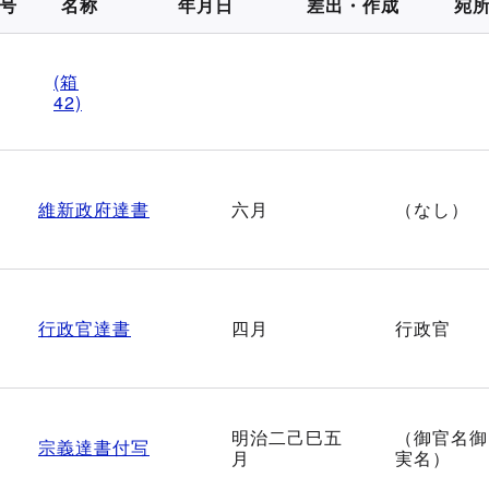
号
名称
年月日
差出・作成
宛
(箱
42)
維新政府達書
六月
（なし）
行政官達書
四月
行政官
明治二己巳五
（御官名御
宗義達書付写
月
実名）