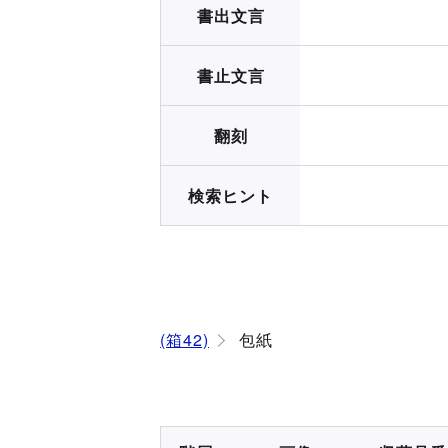
書出文言
書止文言
翻刻
検索ヒント
(箱42)
包紙