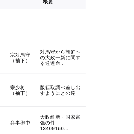
所
概要
対馬守から朝鮮へ
宗対馬守
の大政一新に関す
（袖下）
る通達命...
宗少将
版籍取調べ差し出
（袖下）
すようにとの達
大政維新・国家富
弁事御中
強の件
13409150...