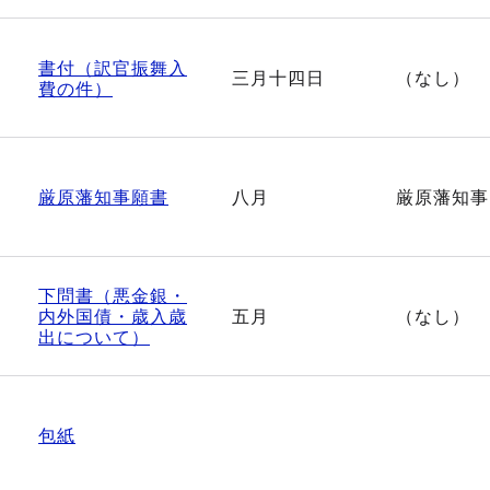
書付（訳官振舞入
三月十四日
（なし）
費の件）
厳原藩知事願書
八月
厳原藩知事
下問書（悪金銀・
内外国債・歳入歳
五月
（なし）
出について）
包紙