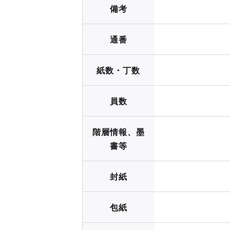
備考
通番
紙数・丁数
員数
階層情報、墨
書等
封紙
包紙