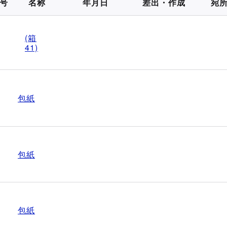
号
名称
年月日
差出・作成
宛
(箱
41)
包紙
包紙
包紙