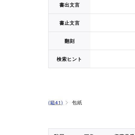
書出文言
書止文言
翻刻
検索ヒント
(箱41)
包紙