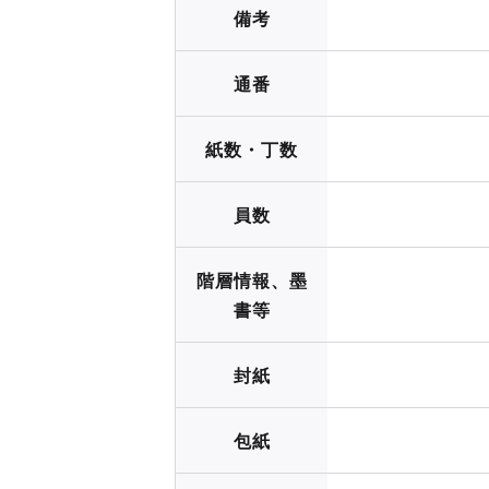
備考
通番
紙数・丁数
員数
階層情報、墨
書等
封紙
包紙