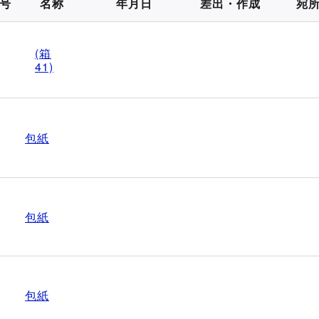
号
名称
年月日
差出・作成
宛
(箱
41)
包紙
包紙
包紙