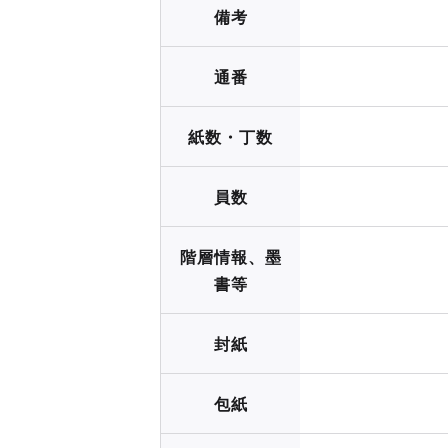
備考
通番
紙数・丁数
員数
階層情報、墨
書等
封紙
包紙