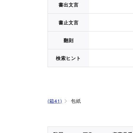
書出文言
書止文言
翻刻
検索ヒント
(箱41)
包紙