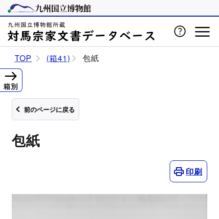
TOP
(箱41)
包紙
箱別
前のページに戻る
包紙
印刷