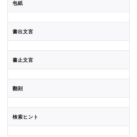
包紙
書出文言
書止文言
翻刻
検索ヒント