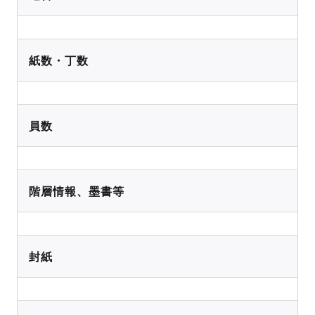
紙数・丁数
員数
階層情報、墨書等
封紙