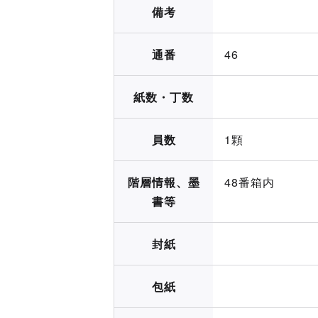
備考
通番
46
紙数・丁数
員数
1顆
階層情報、墨
48番箱内
書等
封紙
包紙