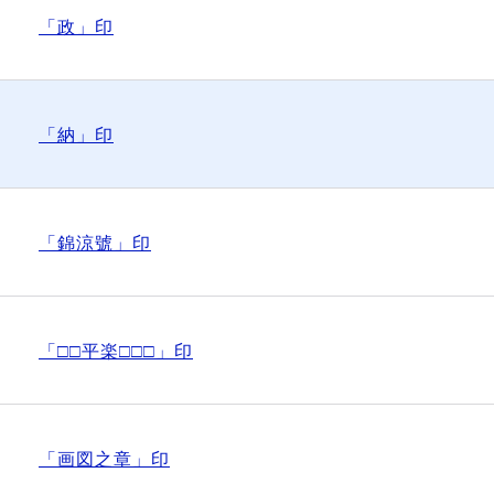
「政」印
「納」印
「錦涼號」印
「□□平楽□□□」印
「画図之章」印