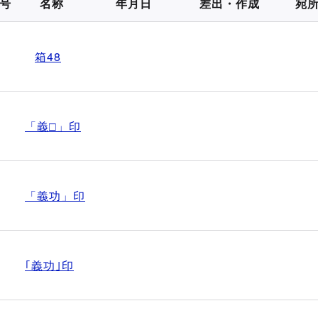
号
名称
年月日
差出・作成
宛
箱48
「義□」印
「義功」印
｢義功｣印