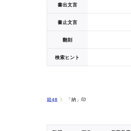
書出文言
書止文言
翻刻
検索ヒント
箱48
「納」印