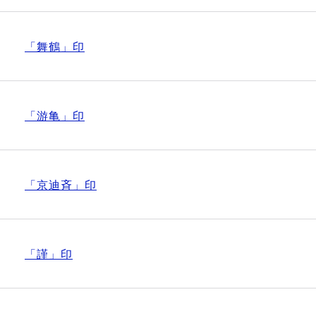
「舞鶴」印
「游亀」印
「京迪斉」印
「謹」印