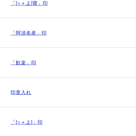
「[○＋上]寶」印
「阿須名産」印
「歓楽」印
印章入れ
「[○＋上]」印