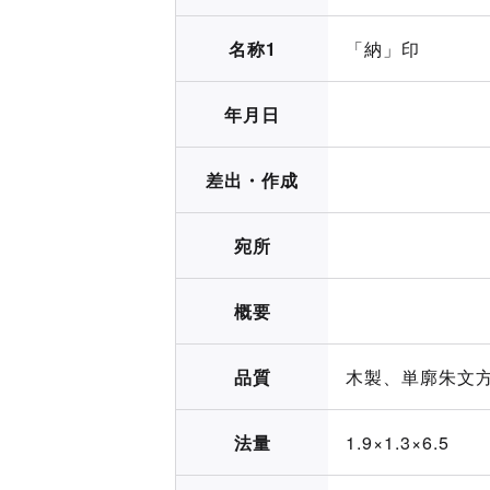
名称1
「納」印
年月日
差出・作成
宛所
概要
品質
木製、単廓朱文
法量
1.9×1.3×6.5