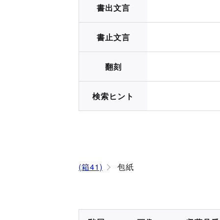
書出文言
書止文言
翻刻
検索ヒント
(箱41)
包紙