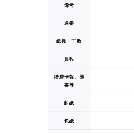
備考
通番
紙数・丁数
員数
階層情報、墨
書等
封紙
包紙