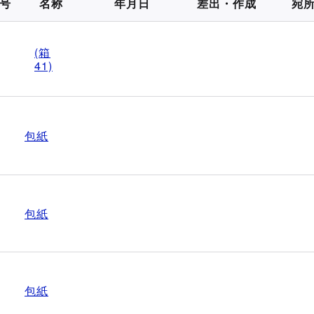
号
名称
年月日
差出・作成
宛
(箱
41)
包紙
包紙
包紙