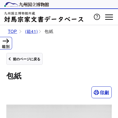
TOP
(箱41)
包紙
箱別
前のページに戻る
包紙
印刷