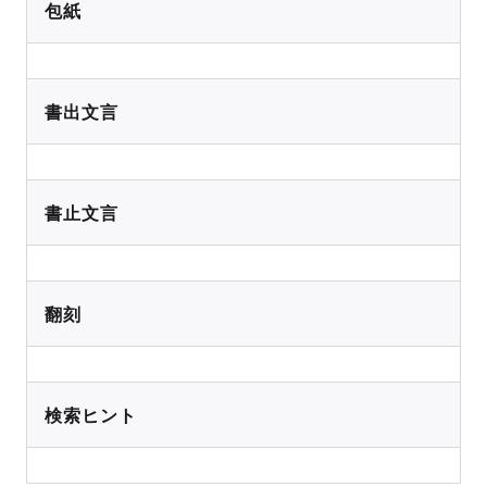
包紙
書出文言
書止文言
翻刻
検索ヒント