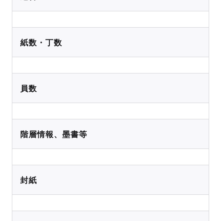
紙数・丁数
員数
階層情報、墨書等
封紙