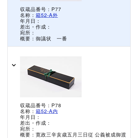
P77
箱52-A外
御議状 一番
P78
箱52-A内
寛政三辛亥歳五月三日従 公義被成御渡