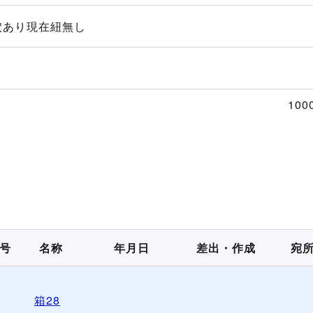
穴あり現在紐無し
100
号
名称
年月日
差出・作成
宛
箱28