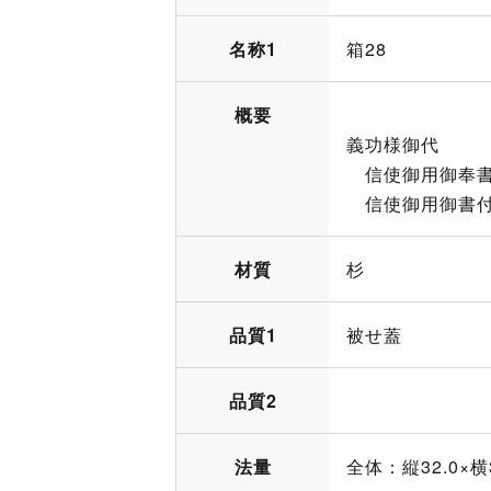
名称1
箱28
概要
八番
義功様御代
信使御用御奉書
信使御用御書付
材質
杉
品質1
被せ蓋
品質2
法量
全体：縦32.0×横3