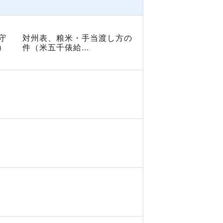
守
対州表、粮米・手当渡し方の
）
件（米五千俵給...