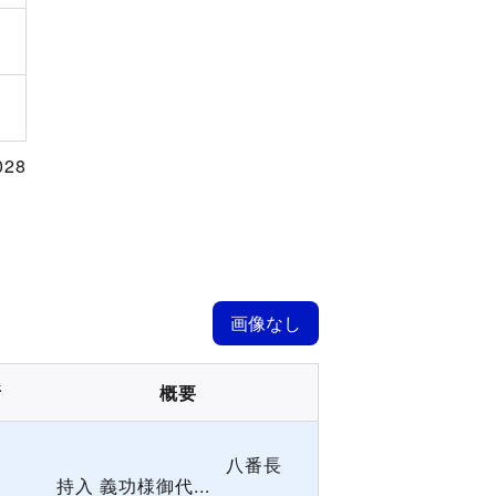
028
所
概要
八番長
持入 義功様御代...