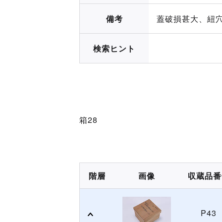
備考
蓋破損甚大、紐
検索ヒント
箱28
階層
画像
収蔵品番
P43