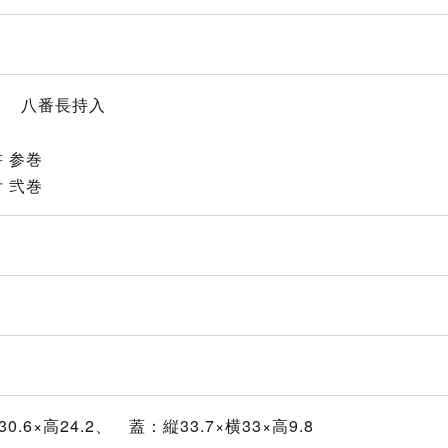
長持入
 参巻
 弐巻
0.6×高24.2、 蓋：縦33.7×横33×高9.8