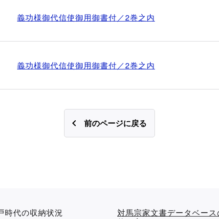
義功様御代信使御用御書付／2巻之内
義功様御代信使御用御書付／2巻之内
前のページに戻る
戸時代の収納状況
対馬宗家文書データベース