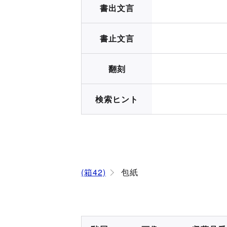
書出文言
書止文言
翻刻
検索ヒント
(箱42)
包紙