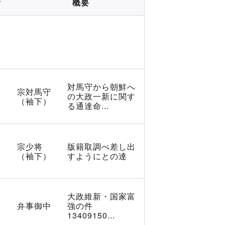
所
概要
対馬守から朝鮮へ
宗対馬守
の大政一新に関す
（袖下）
る通達命...
宗少将
版籍取調べ差し出
（袖下）
すようにとの達
大政維新・国家富
弁事御中
強の件
13409150...