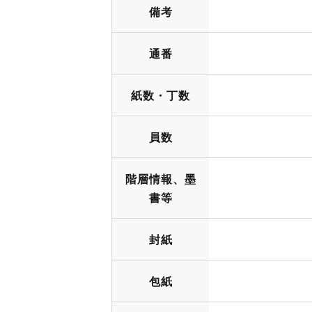
備考
通番
紙数・丁数
員数
階層情報、墨
書等
封紙
包紙