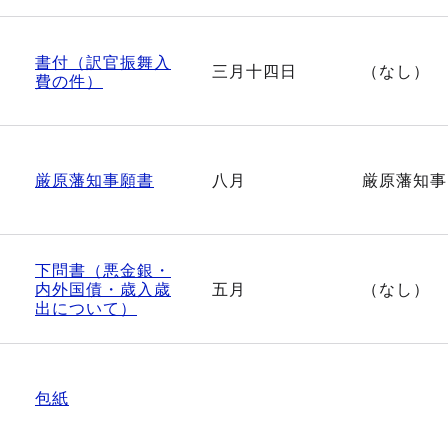
書付（訳官振舞入
三月十四日
（なし）
費の件）
厳原藩知事願書
八月
厳原藩知事
下問書（悪金銀・
内外国債・歳入歳
五月
（なし）
出について）
包紙