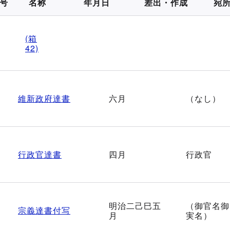
号
名称
年月日
差出・作成
宛
(箱
42)
維新政府達書
六月
（なし）
行政官達書
四月
行政官
明治二己巳五
（御官名御
宗義達書付写
月
実名）