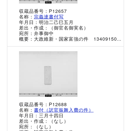
P12657
宗義達書付写
明治二己巳五月
（御官名御実名）
弁事御中
大政維新・国家富強の件 13409150...
P12688
書付（訳官振舞入費の件）
三月十四日
（なし）
（なし）