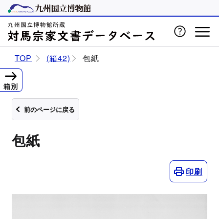
TOP
(箱42)
包紙
箱別
前のページに戻る
包紙
印刷