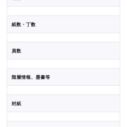
紙数・丁数
員数
階層情報、墨書等
封紙