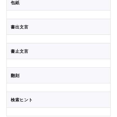
包紙
書出文言
書止文言
翻刻
検索ヒント