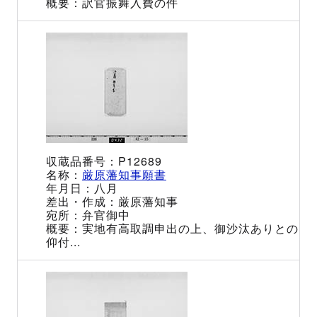
訳官振舞入費の件
P12689
厳原藩知事願書
八月
厳原藩知事
弁官御中
実地有高取調申出の上、御沙汰ありとの
仰付...