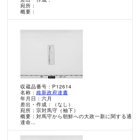
P12614
維新政府達書
六月
（なし）
宗対馬守（袖下）
対馬守から朝鮮への大政一新に関する通
達命...