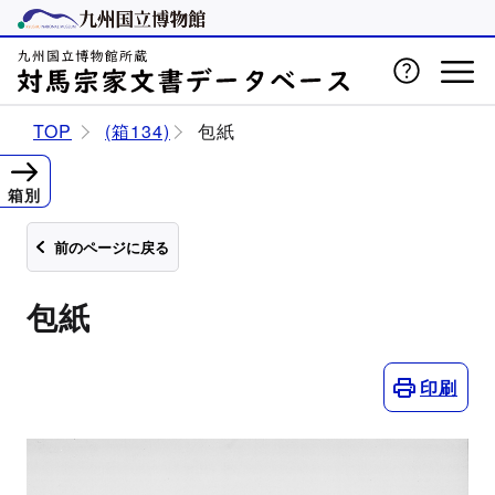
TOP
(箱134)
包紙
箱別
前のページに戻る
包紙
印刷