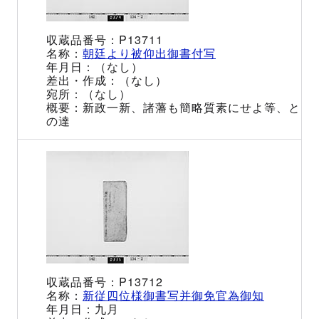
P13711
朝廷より被仰出御書付写
（なし）
（なし）
（なし）
新政一新、諸藩も簡略質素にせよ等、と
の達
P13712
新従四位様御書写并御免官為御知
九月