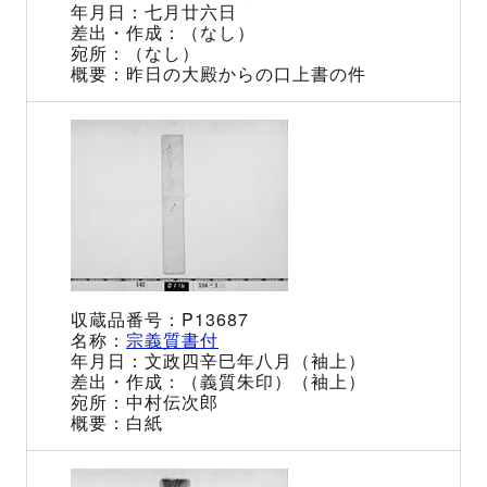
七月廿六日
（なし）
（なし）
昨日の大殿からの口上書の件
P13687
宗義質書付
文政四辛巳年八月（袖上）
（義質朱印）（袖上）
中村伝次郎
白紙