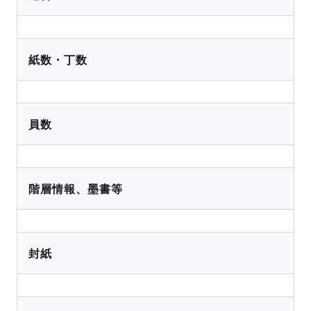
紙数・丁数
員数
階層情報、墨書等
封紙