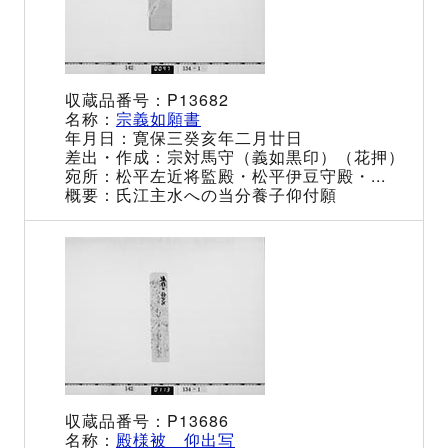
P13682
宗義如願書
寛保三癸亥年二月廿日
宗対馬守（義如黒印）（花押）
松平左近将監殿・松平伊豆守殿・...
氏江主水への当分養子仰付願
P13686
殿様被 仰出写