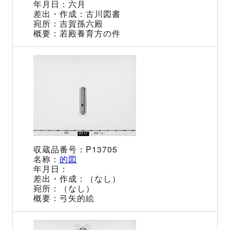
六月
古川図書
吉賀孫六殿
若殿養育方の件
P13705
的図
（なし）
（なし）
弓矢的絵