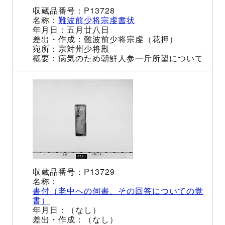
P13728
難波前少将宗虔書状
五月廿八日
難波前少将宗虔（花押）
宗対州少将殿
病気のため朝鮮人参一斤所望について
P13729
書付（老中への伺書、その回答についての覚
書）
（なし）
（なし）