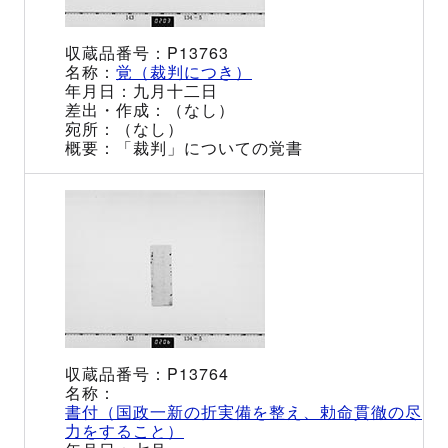
P13763
覚（裁判につき）
九月十二日
（なし）
（なし）
「裁判」についての覚書
P13764
書付（国政一新の折実備を整え、勅命貫徹の尽
力をすること）