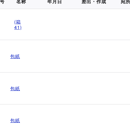
号
名称
年月日
差出・作成
宛
(箱
41)
包紙
包紙
包紙