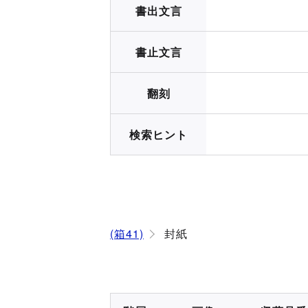
書出文言
書止文言
翻刻
検索ヒント
(箱41)
封紙