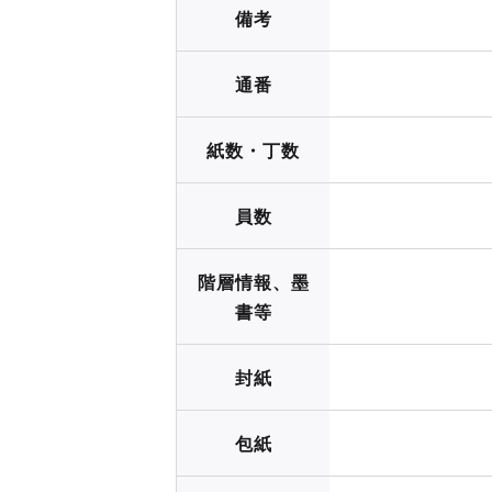
備考
通番
紙数・丁数
員数
階層情報、墨
書等
封紙
包紙