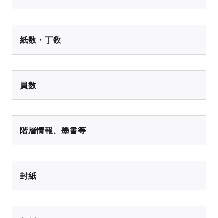
紙数・丁数
員数
階層情報、墨書等
封紙