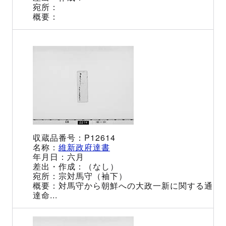
P12614
維新政府達書
六月
（なし）
宗対馬守（袖下）
対馬守から朝鮮への大政一新に関する通
達命...