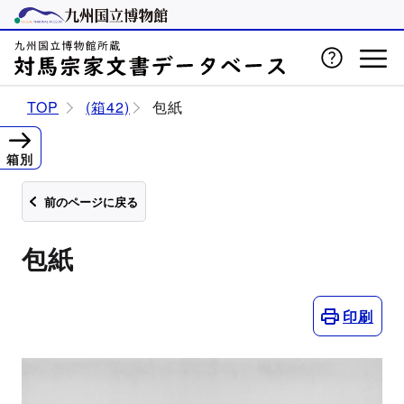
TOP
(箱42)
包紙
箱別
前のページに戻る
包紙
印刷