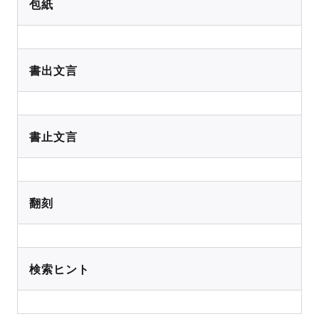
包紙
書出文言
書止文言
翻刻
検索ヒント