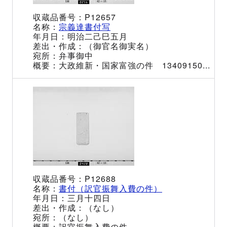
P12657
宗義達書付写
明治二己巳五月
（御官名御実名）
弁事御中
大政維新・国家富強の件 13409150...
P12688
書付（訳官振舞入費の件）
三月十四日
（なし）
（なし）
訳官振舞入費の件