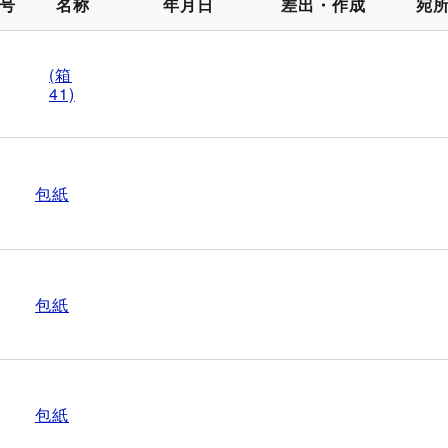
号
名称
年月日
差出・作成
宛
(箱
41)
包紙
包紙
包紙