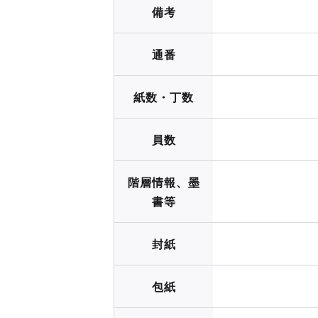
備考
通番
紙数・丁数
員数
階層情報、墨
書等
封紙
包紙