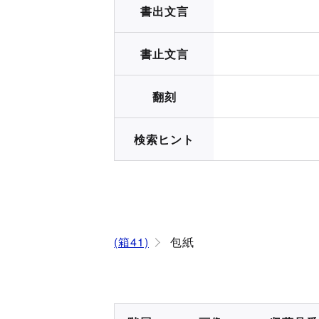
書出文言
書止文言
翻刻
検索ヒント
(箱41)
包紙