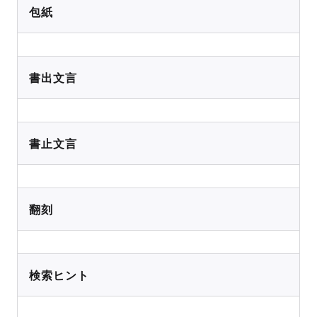
包紙
書出文言
書止文言
翻刻
検索ヒント