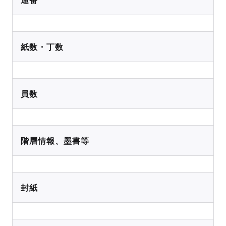
紙数・丁数
員数
階層情報、墨書等
封紙