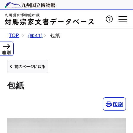
TOP
(箱41)
包紙
箱別
前のページに戻る
包紙
印刷