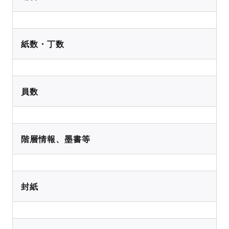
紙数・丁数
員数
階層情報、墨書等
封紙