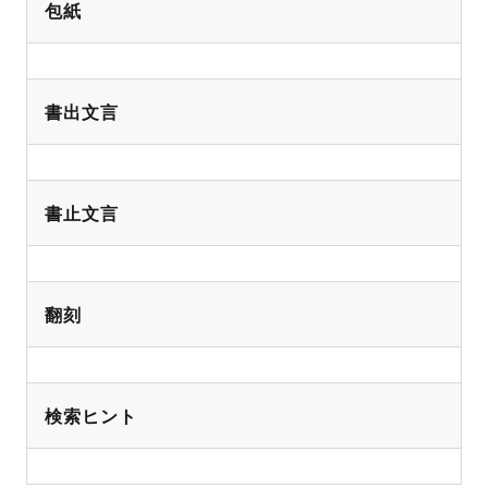
包紙
書出文言
書止文言
翻刻
検索ヒント