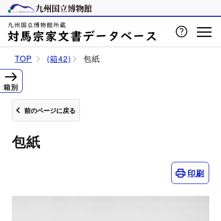
TOP
(箱42)
包紙
箱別
前のページに戻る
包紙
印刷