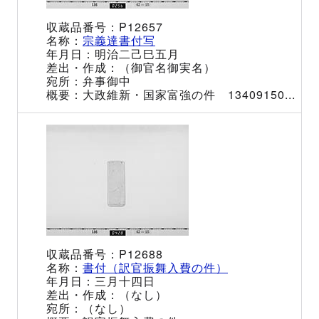
P12657
宗義達書付写
明治二己巳五月
（御官名御実名）
弁事御中
大政維新・国家富強の件 13409150...
P12688
書付（訳官振舞入費の件）
三月十四日
（なし）
（なし）