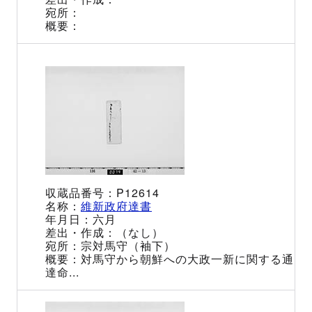
P12614
維新政府達書
六月
（なし）
宗対馬守（袖下）
対馬守から朝鮮への大政一新に関する通
達命...