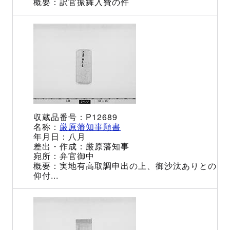
訳官振舞入費の件
P12689
厳原藩知事願書
八月
厳原藩知事
弁官御中
実地有高取調申出の上、御沙汰ありとの
仰付...