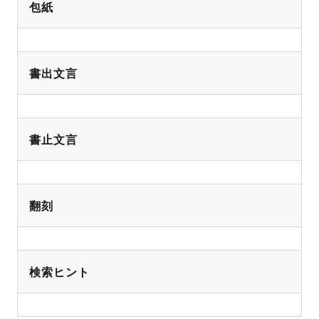
包紙
書出文言
書止文言
翻刻
検索ヒント