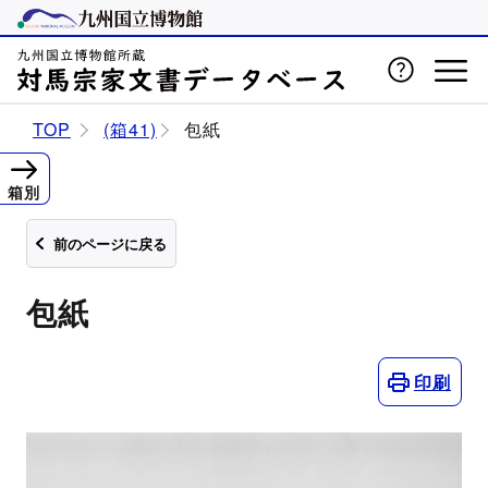
TOP
(箱41)
包紙
箱別
前のページに戻る
包紙
印刷