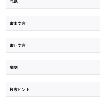
包紙
書出文言
書止文言
翻刻
検索ヒント