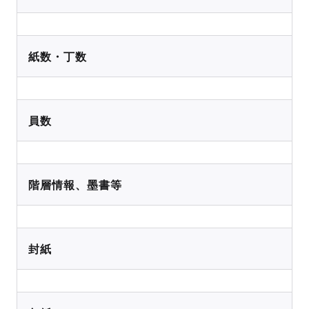
紙数・丁数
員数
階層情報、墨書等
封紙