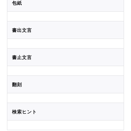
包紙
書出文言
書止文言
翻刻
検索ヒント