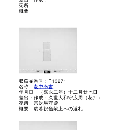
P13271
老中奉書
（嘉永二年）十二月廿七日
久世大和守広周（花押）
宗対馬守殿
歳暮祝儀献上への返札