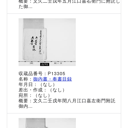
文久二壬戌年五月江口嘉右衛門に附託し
た御...
P13305
御内書・奉書目録
（なし）
（なし）
（なし）
文久二壬戌年閏八月江口嘉左衛門附託
御内...