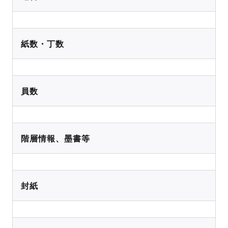
紙数・丁数
員数
階層情報、墨書等
封紙