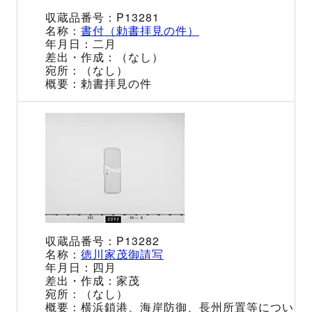
P13281
書付（勅書拝見の件）
二月
（なし）
（なし）
勅書拝見の件
P13282
徳川家茂御請写
四月
家茂
（なし）
横浜鎖港、海岸防御、長州所置等につい