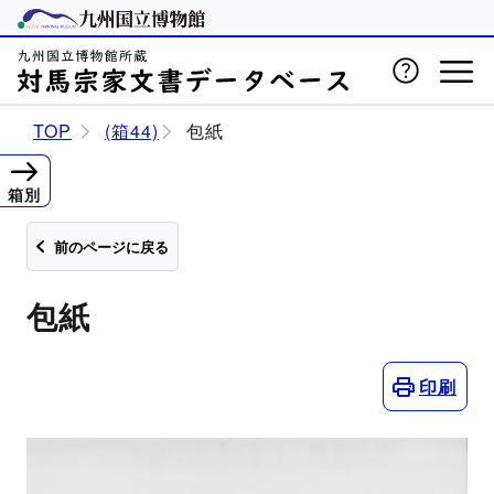
TOP
(箱44)
包紙
箱別
前のページに戻る
包紙
印刷