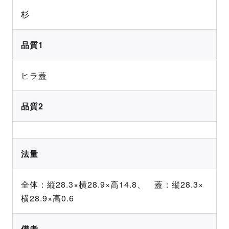
杉
品質1
ヒラ蓋
品質2
法量
全体：縦28.3×横28.9×高14.8、 蓋：縦28.3×
横28.9×高0.6
備考