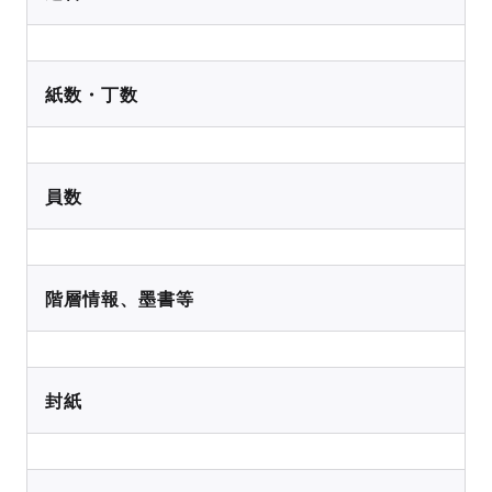
紙数・丁数
員数
階層情報、墨書等
封紙