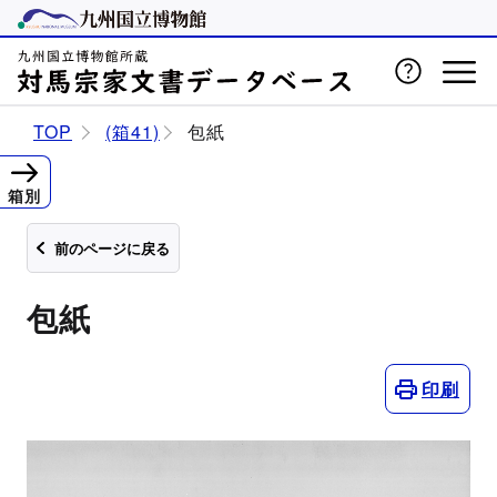
TOP
(箱41)
包紙
箱別
前のページに戻る
包紙
印刷