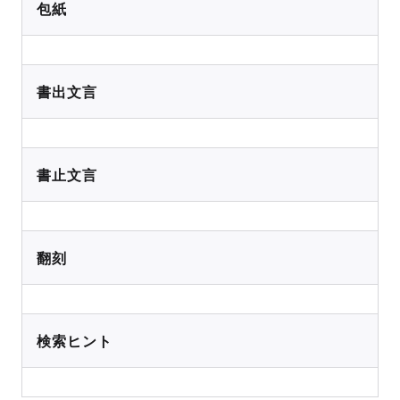
包紙
書出文言
書止文言
翻刻
検索ヒント