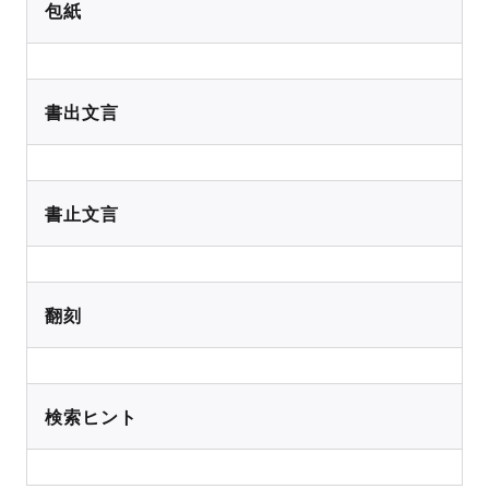
包紙
書出文言
書止文言
翻刻
検索ヒント