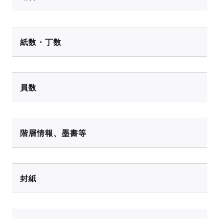
紙数・丁数
員数
階層情報、墨書等
封紙