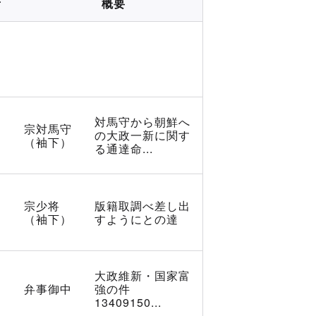
所
概要
対馬守から朝鮮へ
宗対馬守
の大政一新に関す
（袖下）
る通達命...
宗少将
版籍取調べ差し出
（袖下）
すようにとの達
大政維新・国家富
弁事御中
強の件
13409150...