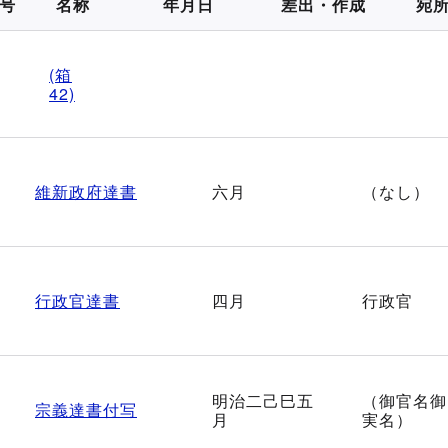
号
名称
年月日
差出・作成
宛
(箱
42)
維新政府達書
六月
（なし）
行政官達書
四月
行政官
明治二己巳五
（御官名御
宗義達書付写
月
実名）