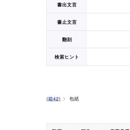
書出文言
書止文言
翻刻
検索ヒント
(箱42)
包紙