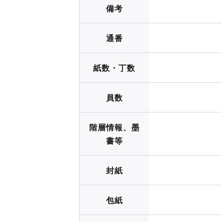
備考
通番
紙数・丁数
員数
階層情報、墨
書等
封紙
包紙