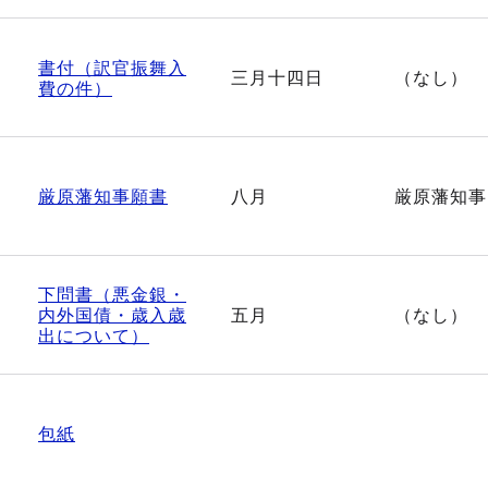
書付（訳官振舞入
三月十四日
（なし）
費の件）
厳原藩知事願書
八月
厳原藩知事
下問書（悪金銀・
内外国債・歳入歳
五月
（なし）
出について）
包紙