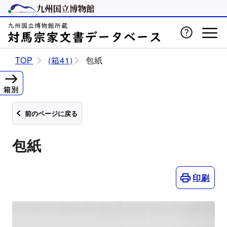
TOP
(箱41)
包紙
箱別
前のページに戻る
包紙
印刷