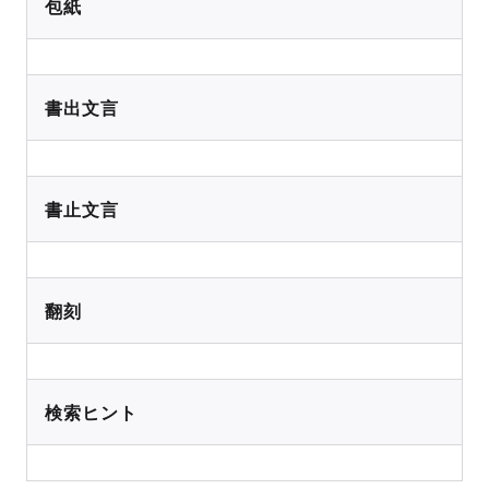
包紙
書出文言
書止文言
翻刻
検索ヒント