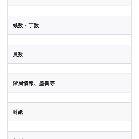
紙数・丁数
員数
階層情報、墨書等
封紙