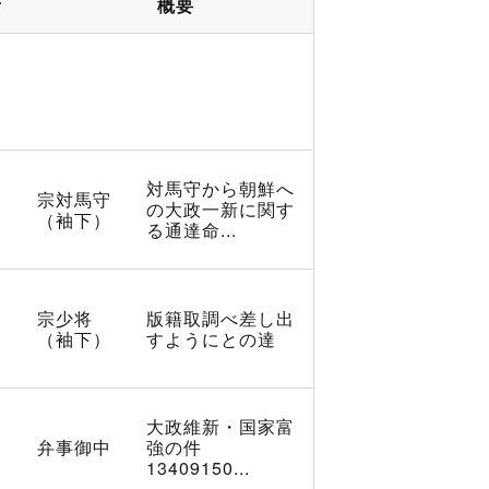
所
概要
対馬守から朝鮮へ
宗対馬守
の大政一新に関す
（袖下）
る通達命...
宗少将
版籍取調べ差し出
（袖下）
すようにとの達
大政維新・国家富
弁事御中
強の件
13409150...