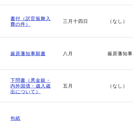
書付（訳官振舞入
三月十四日
（なし）
費の件）
厳原藩知事願書
八月
厳原藩知事
下問書（悪金銀・
内外国債・歳入歳
五月
（なし）
出について）
包紙