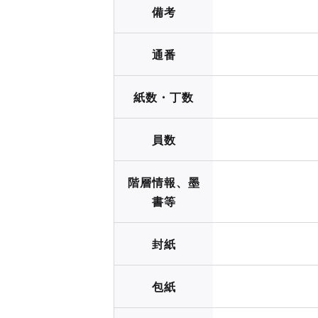
備考
通番
紙数・丁数
員数
階層情報、墨
書等
封紙
包紙