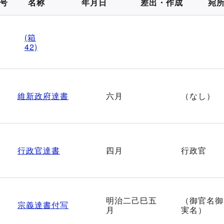
号
名称
年月日
差出・作成
宛
(箱
42)
維新政府達書
六月
（なし）
行政官達書
四月
行政官
明治二己巳五
（御官名御
宗義達書付写
月
実名）