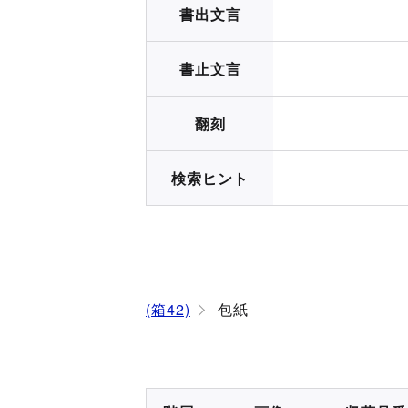
書出文言
書止文言
翻刻
検索ヒント
(箱42)
包紙