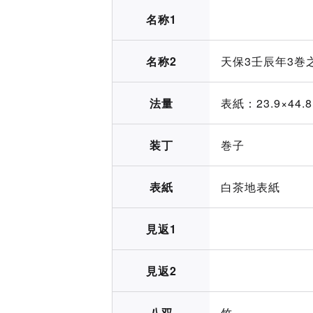
名称1
名称2
天保3壬辰年3巻
法量
表紙：23.9×44.8
装丁
巻子
表紙
白茶地表紙
見返1
見返2
八双
竹