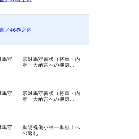
書／46巻之内
対馬守
宗対馬守書状（将軍・内
府・大納言への機嫌...
対馬守
宗対馬守書状（将軍・内
府・大納言への機嫌...
対馬守
重陽祝儀小袖一重献上へ
の返札