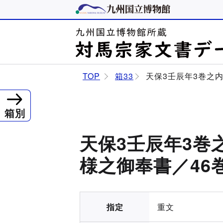
TOP
箱33
天保3壬辰年3巻之
箱別
天保3壬辰年3巻
様之御奉書／46
指定
重文