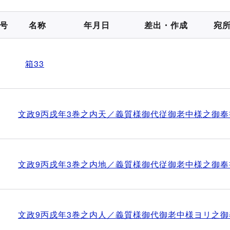
号
名称
年月日
差出・作成
宛
箱33
文政9丙戌年3巻之内天／義質様御代従御老中様之御奉
文政9丙戌年3巻之内地／義質様御代従御老中様之御奉
文政9丙戌年3巻之内人／義質様御代御老中様ヨリ之御