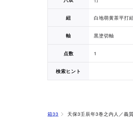
紐
白地萌黄茶平打
軸
黒塗切軸
点数
1
検索ヒント
箱33
天保3壬辰年3巻之内人／義