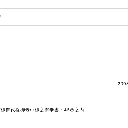
紐
200
質様御代従御老中様之御奉書／46巻之内