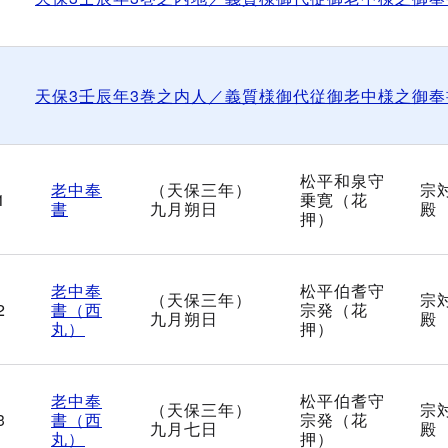
天保3壬辰年3巻之内人／義質様御代従御老中様之御奉
松平和泉守
老中奉
（天保三年）
宗
1
乗寛（花
書
九月朔日
殿
押）
老中奉
松平伯耆守
（天保三年）
宗
2
書（西
宗発（花
九月朔日
殿
丸）
押）
老中奉
松平伯耆守
（天保三年）
宗
3
書（西
宗発（花
九月七日
殿
丸）
押）