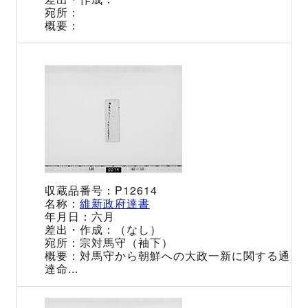
P12614
維新政府達書
六月
（なし）
宗対馬守（袖下）
対馬守から朝鮮への大政一新に関する通
達命...