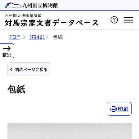
TOP
(箱42)
包紙
箱別
前のページに戻る
包紙
印刷