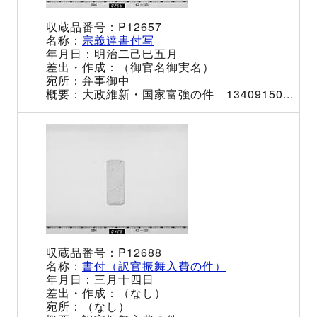
P12657
宗義達書付写
明治二己巳五月
（御官名御実名）
弁事御中
大政維新・国家富強の件 13409150...
P12688
書付（訳官振舞入費の件）
三月十四日
（なし）
（なし）