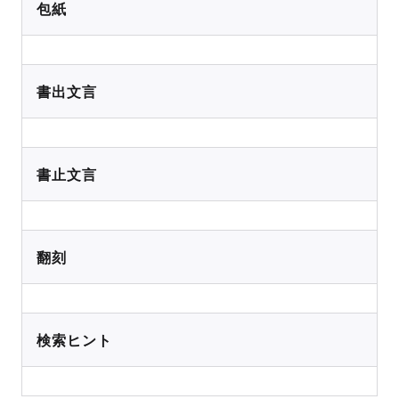
包紙
書出文言
書止文言
翻刻
検索ヒント