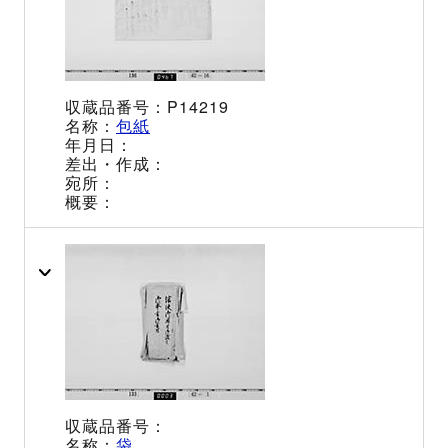
P14219
包紙
袋