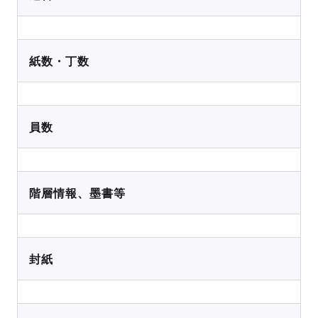
紙数・丁数
員数
階層情報、墨書等
封紙