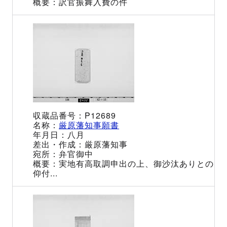
訳官振舞入費の件
P12689
厳原藩知事願書
八月
厳原藩知事
弁官御中
実地有高取調申出の上、御沙汰ありとの
仰付...