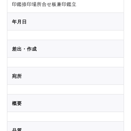
印鑑捺印場所合せ板兼印鑑立
年月日
差出・作成
宛所
概要
品質