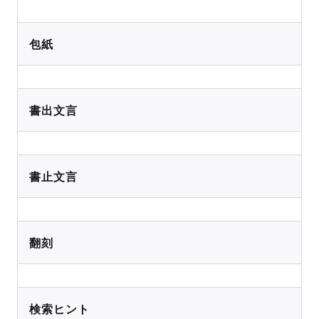
包紙
書出文言
書止文言
翻刻
検索ヒント