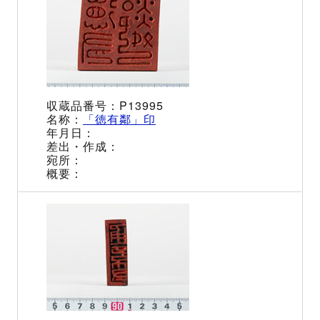
P13995
「徳有鄰」印