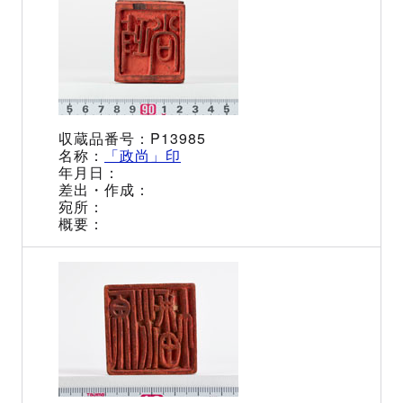
P13985
「政尚」印