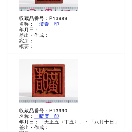
P13989
「澄泰」印
P13990
「晴廣」印
「天正五〈丁丑〉」・「八月十日」