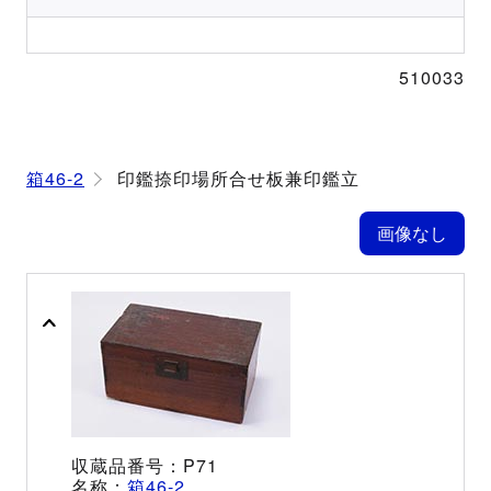
510033
箱46-2
印鑑捺印場所合せ板兼印鑑立
P71
箱46-2