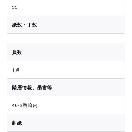
33
紙数・丁数
員数
1点
階層情報、墨書等
46-2番箱内
封紙