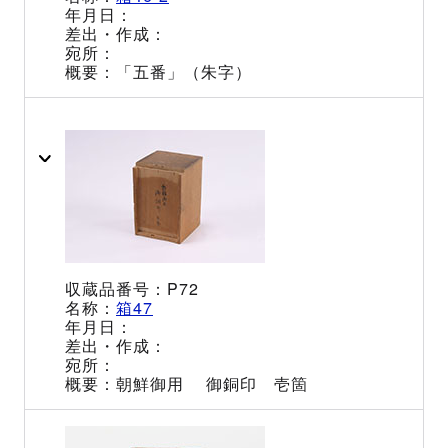
「五番」（朱字）
P72
箱47
朝鮮御用 御銅印 壱箇