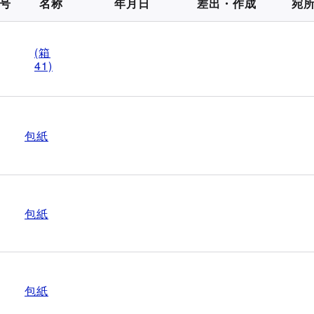
号
名称
年月日
差出・作成
宛
(箱
41)
包紙
包紙
包紙