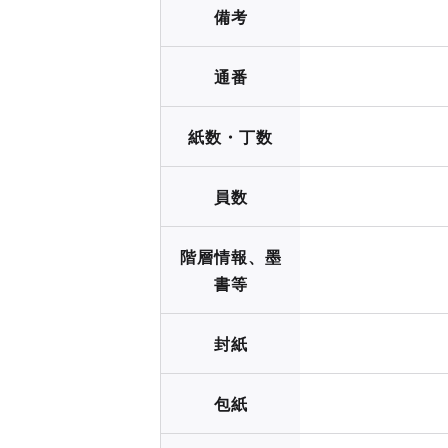
備考
通番
紙数・丁数
員数
階層情報、墨
書等
封紙
包紙