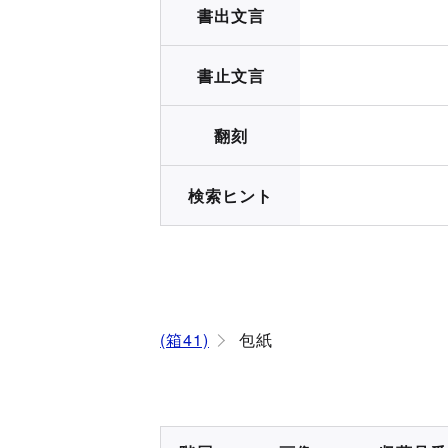
書出文言
書止文言
翻刻
検索ヒント
(箱41)
包紙